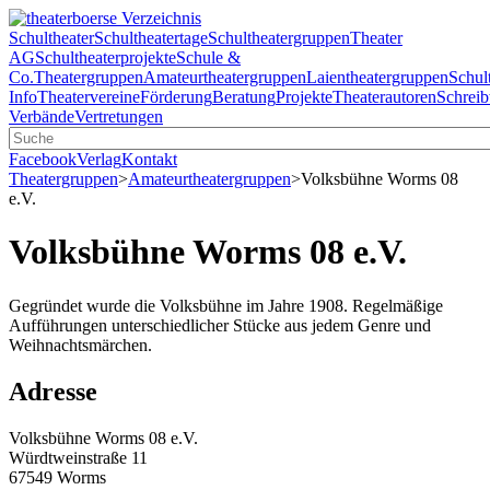
Schultheater
Schultheatertage
Schultheatergruppen
Theater
AG
Schultheaterprojekte
Schule &
Co.
Theatergruppen
Amateurtheatergruppen
Laientheatergruppen
Schul
Info
Theatervereine
Förderung
Beratung
Projekte
Theaterautoren
Schreib
Verbände
Vertretungen
Facebook
Verlag
Kontakt
Theatergruppen
>
Amateurtheatergruppen
>
Volksbühne Worms 08
e.V.
Volksbühne Worms 08 e.V.
Gegründet wurde die Volksbühne im Jahre 1908. Regelmäßige
Aufführungen unterschiedlicher Stücke aus jedem Genre und
Weihnachtsmärchen.
Adresse
Volksbühne Worms 08 e.V.
Würdtweinstraße 11
67549 Worms