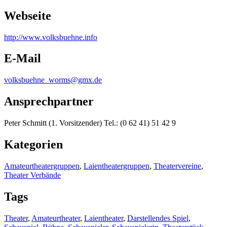
Webseite
http:/
/
www.volksbuehne.info
E-Mail
volksbuehne_worms@gmx.de
Ansprechpartner
Peter Schmitt (1. Vorsitzender) Tel.: (0 62 41) 51 42 9
Kategorien
Amateurtheatergruppen
,
Laientheatergruppen
,
Theatervereine
,
Theater Verbände
Tags
Theater
,
Amateurtheater
,
Laientheater
,
Darstellendes Spiel
,