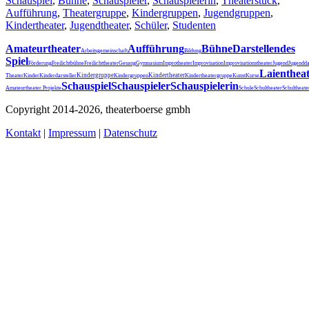
Schauspiel
,
Bühne
,
Schauspieler
,
Schauspielerin
,
Theaterstück
,
Aufführung
,
Theatergruppe
,
Kindergruppen
,
Jugendgruppen
,
Kindertheater
,
Jugendtheater
,
Schüler
,
Studenten
Amateurtheater
Aufführung
Bühne
Darstellendes
Arbeitsgemeinschaft
Bildung
Spiel
Förderung
Freilichtbühne
Freilichttheater
Gesang
Gymnasium
Improtheater
Improvisation
Improvisationstheater
Jugend
Jugendda
Laienthea
Kindergruppe
Kindertheater
Theater
Kinder
Kinderdarsteller
Kindergruppen
Kindertheatergruppe
Kunst
Kurse
Schauspiel
Schauspieler
Schauspielerin
Schultheater
Amateurtheater.
Projekte
Schule
Schultheat
Copyright 2014-2026, theaterboerse gmbh
Kontakt
|
Impressum
|
Datenschutz