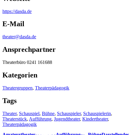
https:/
/
dasda.de
E-Mail
theater@dasda.de
Ansprechpartner
Theaterbüro 0241 161688
Kategorien
Theatergruppen
,
Theaterpädagogik
Tags
Theater
,
Schauspiel
,
Bühne
,
Schauspieler
,
Schauspielerin
,
Theaterstück
,
Aufführung
,
Jugendtheater
,
Kindertheater
,
Theaterpädagogik
Amateurtheater
Aufführung
Bühne
Darstellendes