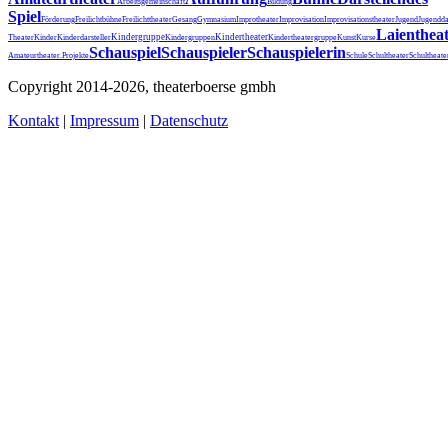
Arbeitsgemeinschaft
Bildung
Spiel
Förderung
Freilichtbühne
Freilichttheater
Gesang
Gymnasium
Improtheater
Improvisation
Improvisationstheater
Jugend
Jugendda
Laienthea
Kindergruppe
Kindertheater
Theater
Kinder
Kinderdarsteller
Kindergruppen
Kindertheatergruppe
Kunst
Kurse
Schauspiel
Schauspieler
Schauspielerin
Schultheater
Amateurtheater.
Projekte
Schule
Schultheat
Copyright 2014-2026, theaterboerse gmbh
Kontakt
|
Impressum
|
Datenschutz