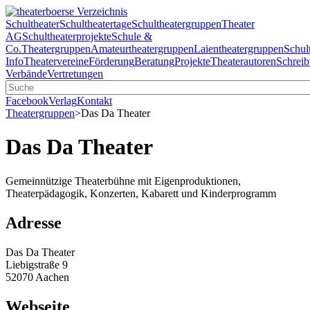
Schultheater
Schultheatertage
Schultheatergruppen
Theater
AG
Schultheaterprojekte
Schule &
Co.
Theatergruppen
Amateurtheatergruppen
Laientheatergruppen
Schul
Info
Theatervereine
Förderung
Beratung
Projekte
Theaterautoren
Schreib
Verbände
Vertretungen
Facebook
Verlag
Kontakt
Theatergruppen
>
Das Da Theater
Das Da Theater
Gemeinnützige Theaterbühne mit Eigenproduktionen,
Theaterpädagogik, Konzerten, Kabarett und Kinderprogramm
Adresse
Das Da Theater
Liebigstraße 9
52070 Aachen
Webseite