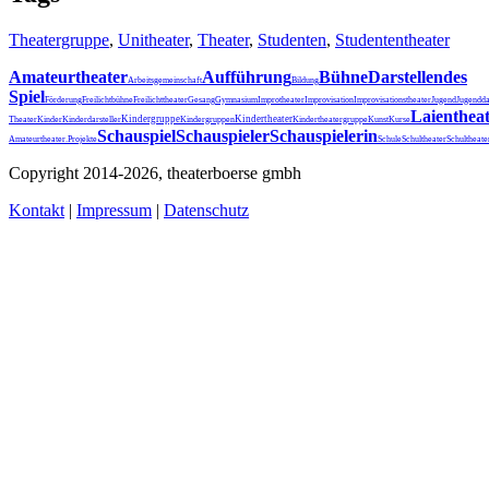
Theatergruppe
,
Unitheater
,
Theater
,
Studenten
,
Studententheater
Amateurtheater
Aufführung
Bühne
Darstellendes
Arbeitsgemeinschaft
Bildung
Spiel
Förderung
Freilichtbühne
Freilichttheater
Gesang
Gymnasium
Improtheater
Improvisation
Improvisationstheater
Jugend
Jugendda
Laienthea
Kindergruppe
Kindertheater
Theater
Kinder
Kinderdarsteller
Kindergruppen
Kindertheatergruppe
Kunst
Kurse
Schauspiel
Schauspieler
Schauspielerin
Schultheater
Amateurtheater.
Projekte
Schule
Schultheat
Copyright 2014-2026, theaterboerse gmbh
Kontakt
|
Impressum
|
Datenschutz