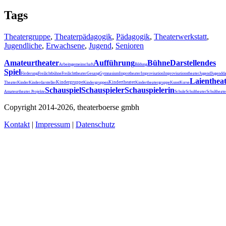
Tags
Theatergruppe
,
Theaterpädagogik
,
Pädagogik
,
Theaterwerkstatt
,
Jugendliche
,
Erwachsene
,
Jugend
,
Senioren
Amateurtheater
Aufführung
Bühne
Darstellendes
Arbeitsgemeinschaft
Bildung
Spiel
Förderung
Freilichtbühne
Freilichttheater
Gesang
Gymnasium
Improtheater
Improvisation
Improvisationstheater
Jugend
Jugendda
Laienthea
Kindergruppe
Kindertheater
Theater
Kinder
Kinderdarsteller
Kindergruppen
Kindertheatergruppe
Kunst
Kurse
Schauspiel
Schauspieler
Schauspielerin
Schultheater
Amateurtheater.
Projekte
Schule
Schultheat
Copyright 2014-2026, theaterboerse gmbh
Kontakt
|
Impressum
|
Datenschutz