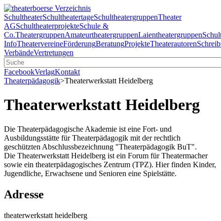
Schultheater
Schultheatertage
Schultheatergruppen
Theater
AG
Schultheaterprojekte
Schule &
Co.
Theatergruppen
Amateurtheatergruppen
Laientheatergruppen
Schul
Info
Theatervereine
Förderung
Beratung
Projekte
Theaterautoren
Schreib
Verbände
Vertretungen
Facebook
Verlag
Kontakt
Theaterpädagogik
>
Theaterwerkstatt Heidelberg
Theaterwerkstatt Heidelberg
Die Theaterpädagogische Akademie ist eine Fort- und
Ausbildungsstätte für Theaterpädagogik mit der rechtlich
geschützten Abschlussbezeichnung "Theaterpädagogik BuT".
Die Theaterwerkstatt Heidelberg ist ein Forum für Theatermacher
sowie ein theaterpädagogisches Zentrum (TPZ). Hier finden Kinder,
Jugendliche, Erwachsene und Senioren eine Spielstätte.
Adresse
theaterwerkstatt heidelberg