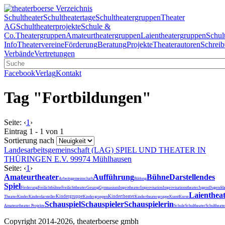
Schultheater
Schultheatertage
Schultheatergruppen
Theater
AG
Schultheaterprojekte
Schule &
Co.
Theatergruppen
Amateurtheatergruppen
Laientheatergruppen
Schul
Info
Theatervereine
Förderung
Beratung
Projekte
Theaterautoren
Schreib
Verbände
Vertretungen
Facebook
Verlag
Kontakt
Tag "Fortbildungen"
Seite:
‹
1
›
Eintrag 1 - 1 von 1
Sortierung nach
Landesarbeitsgemeinschaft (LAG) SPIEL UND THEATER IN
THÜRINGEN E.V.
99974 Mühlhausen
Seite:
‹
1
›
Amateurtheater
Aufführung
Bühne
Darstellendes
Arbeitsgemeinschaft
Bildung
Spiel
Förderung
Freilichtbühne
Freilichttheater
Gesang
Gymnasium
Improtheater
Improvisation
Improvisationstheater
Jugend
Jugendda
Laienthea
Kindergruppe
Kindertheater
Theater
Kinder
Kinderdarsteller
Kindergruppen
Kindertheatergruppe
Kunst
Kurse
Schauspiel
Schauspieler
Schauspielerin
Schultheater
Amateurtheater.
Projekte
Schule
Schultheat
Copyright 2014-2026, theaterboerse gmbh