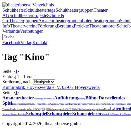
Schultheater
Schultheatertage
Schultheatergruppen
Theater
AG
Schultheaterprojekte
Schule &
Co.
Theatergruppen
Amateurtheatergruppen
Laientheatergruppen
Schul
Info
Theatervereine
Förderung
Beratung
Projekte
Theaterautoren
Schreib
Verbände
Vertretungen
Facebook
Verlag
Kontakt
Tag "Kino"
Seite:
‹
1
›
Eintrag 1 - 1 von 1
Sortierung nach
Kulturfabrik Hoyerswerda e. V.
02977 Hoyerswerda
Seite:
‹
1
›
Amateurtheater
Aufführung
Bühne
Darstellendes
Arbeitsgemeinschaft
Bildung
Spiel
Förderung
Freilichtbühne
Freilichttheater
Gesang
Gymnasium
Improtheater
Improvisation
Improvisationstheater
Jugend
Jugendda
Laienthea
Kindergruppe
Kindertheater
Theater
Kinder
Kinderdarsteller
Kindergruppen
Kindertheatergruppe
Kunst
Kurse
Schauspiel
Schauspieler
Schauspielerin
Schultheater
Amateurtheater.
Projekte
Schule
Schultheat
Copyright 2014-2026, theaterboerse gmbh