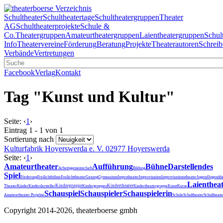
Schultheater
Schultheatertage
Schultheatergruppen
Theater
AG
Schultheaterprojekte
Schule &
Co.
Theatergruppen
Amateurtheatergruppen
Laientheatergruppen
Schul
Info
Theatervereine
Förderung
Beratung
Projekte
Theaterautoren
Schreib
Verbände
Vertretungen
Facebook
Verlag
Kontakt
Tag "Kunst und Kultur"
Seite:
‹
1
›
Eintrag 1 - 1 von 1
Sortierung nach
Kulturfabrik Hoyerswerda e. V.
02977 Hoyerswerda
Seite:
‹
1
›
Amateurtheater
Aufführung
Bühne
Darstellendes
Arbeitsgemeinschaft
Bildung
Spiel
Förderung
Freilichtbühne
Freilichttheater
Gesang
Gymnasium
Improtheater
Improvisation
Improvisationstheater
Jugend
Jugendda
Laienthea
Kindergruppe
Kindertheater
Theater
Kinder
Kinderdarsteller
Kindergruppen
Kindertheatergruppe
Kunst
Kurse
Schauspiel
Schauspieler
Schauspielerin
Schultheater
Amateurtheater.
Projekte
Schule
Schultheat
Copyright 2014-2026, theaterboerse gmbh