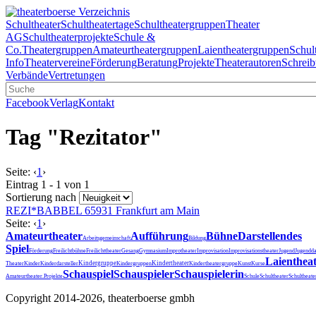
Schultheater
Schultheatertage
Schultheatergruppen
Theater
AG
Schultheaterprojekte
Schule &
Co.
Theatergruppen
Amateurtheatergruppen
Laientheatergruppen
Schul
Info
Theatervereine
Förderung
Beratung
Projekte
Theaterautoren
Schreib
Verbände
Vertretungen
Facebook
Verlag
Kontakt
Tag "Rezitator"
Seite:
‹
1
›
Eintrag 1 - 1 von 1
Sortierung nach
REZI*BABBEL
65931 Frankfurt am Main
Seite:
‹
1
›
Amateurtheater
Aufführung
Bühne
Darstellendes
Arbeitsgemeinschaft
Bildung
Spiel
Förderung
Freilichtbühne
Freilichttheater
Gesang
Gymnasium
Improtheater
Improvisation
Improvisationstheater
Jugend
Jugendda
Laienthea
Kindergruppe
Kindertheater
Theater
Kinder
Kinderdarsteller
Kindergruppen
Kindertheatergruppe
Kunst
Kurse
Schauspiel
Schauspieler
Schauspielerin
Schultheater
Amateurtheater.
Projekte
Schule
Schultheat
Copyright 2014-2026, theaterboerse gmbh