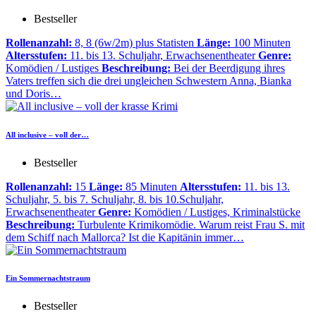
Bestseller
Rollenanzahl:
8, 8 (6w/2m) plus Statisten
Länge:
100 Minuten
Altersstufen:
11. bis 13. Schuljahr, Erwachsenentheater
Genre:
Komödien / Lustiges
Beschreibung:
Bei der Beerdigung ihres
Vaters treffen sich die drei ungleichen Schwestern Anna, Bianka
und Doris…
All inclusive – voll der…
Bestseller
Rollenanzahl:
15
Länge:
85 Minuten
Altersstufen:
11. bis 13.
Schuljahr, 5. bis 7. Schuljahr, 8. bis 10.Schuljahr,
Erwachsenentheater
Genre:
Komödien / Lustiges, Kriminalstücke
Beschreibung:
Turbulente Krimikomödie. Warum reist Frau S. mit
dem Schiff nach Mallorca? Ist die Kapitänin immer…
Ein Sommernachtstraum
Bestseller