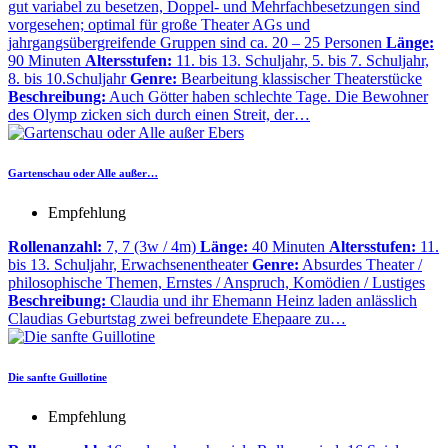
gut variabel zu besetzen, Doppel- und Mehrfachbesetzungen sind
vorgesehen; optimal für große Theater AGs und
jahrgangsübergreifende Gruppen sind ca. 20 – 25 Personen
Länge:
90 Minuten
Altersstufen:
11. bis 13. Schuljahr, 5. bis 7. Schuljahr,
8. bis 10.Schuljahr
Genre:
Bearbeitung klassischer Theaterstücke
Beschreibung:
Auch Götter haben schlechte Tage. Die Bewohner
des Olymp zicken sich durch einen Streit, der…
Gartenschau oder Alle außer…
Empfehlung
Rollenanzahl:
7, 7 (3w / 4m)
Länge:
40 Minuten
Altersstufen:
11.
bis 13. Schuljahr, Erwachsenentheater
Genre:
Absurdes Theater /
philosophische Themen, Ernstes / Anspruch, Komödien / Lustiges
Beschreibung:
Claudia und ihr Ehemann Heinz laden anlässlich
Claudias Geburtstag zwei befreundete Ehepaare zu…
Die sanfte Guillotine
Empfehlung