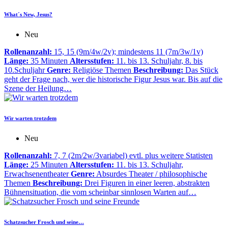
What´s New, Jesus?
Neu
Rollenanzahl:
15, 15 (9m/4w/2v); mindestens 11 (7m/3w/1v)
Länge:
35 Minuten
Altersstufen:
11. bis 13. Schuljahr, 8. bis
10.Schuljahr
Genre:
Religiöse Themen
Beschreibung:
Das Stück
geht der Frage nach, wer die historische Figur Jesus war. Bis auf die
Szene der Heilung…
Wir warten trotzdem
Neu
Rollenanzahl:
7, 7 (2m/2w/3variabel) evtl. plus weitere Statisten
Länge:
25 Minuten
Altersstufen:
11. bis 13. Schuljahr,
Erwachsenentheater
Genre:
Absurdes Theater / philosophische
Themen
Beschreibung:
Drei Figuren in einer leeren, abstrakten
Bühnensituation, die vom scheinbar sinnlosen Warten auf…
Schatzsucher Frosch und seine…