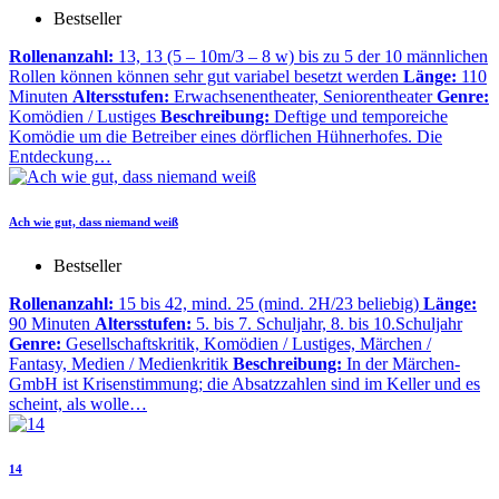
Bestseller
Rollenanzahl:
13, 13 (5 – 10m/3 – 8 w) bis zu 5 der 10 männlichen
Rollen können können sehr gut variabel besetzt werden
Länge:
110
Minuten
Altersstufen:
Erwachsenentheater, Seniorentheater
Genre:
Komödien / Lustiges
Beschreibung:
Deftige und temporeiche
Komödie um die Betreiber eines dörflichen Hühnerhofes. Die
Entdeckung…
Ach wie gut, dass niemand weiß
Bestseller
Rollenanzahl:
15 bis 42, mind. 25 (mind. 2H/23 beliebig)
Länge:
90 Minuten
Altersstufen:
5. bis 7. Schuljahr, 8. bis 10.Schuljahr
Genre:
Gesellschaftskritik, Komödien / Lustiges, Märchen /
Fantasy, Medien / Medienkritik
Beschreibung:
In der Märchen-
GmbH ist Krisenstimmung; die Absatzzahlen sind im Keller und es
scheint, als wolle…
14