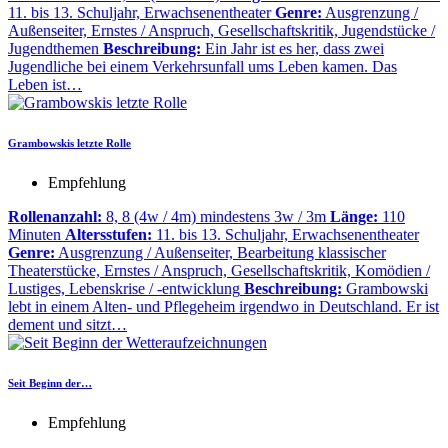
11. bis 13. Schuljahr, Erwachsenentheater
Genre:
Ausgrenzung /
Außenseiter, Ernstes / Anspruch, Gesellschaftskritik, Jugendstücke /
Jugendthemen
Beschreibung:
Ein Jahr ist es her, dass zwei
Jugendliche bei einem Verkehrsunfall ums Leben kamen. Das
Leben ist…
Grambowskis letzte Rolle
Empfehlung
Rollenanzahl:
8, 8 (4w / 4m) mindestens 3w / 3m
Länge:
110
Minuten
Altersstufen:
11. bis 13. Schuljahr, Erwachsenentheater
Genre:
Ausgrenzung / Außenseiter, Bearbeitung klassischer
Theaterstücke, Ernstes / Anspruch, Gesellschaftskritik, Komödien /
Lustiges, Lebenskrise / -entwicklung
Beschreibung:
Grambowski
lebt in einem Alten- und Pflegeheim irgendwo in Deutschland. Er ist
dement und sitzt…
Seit Beginn der…
Empfehlung