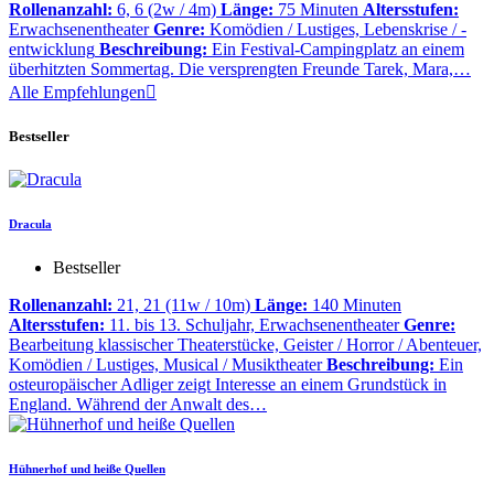
Rollenanzahl:
6, 6 (2w / 4m)
Länge:
75 Minuten
Altersstufen:
Erwachsenentheater
Genre:
Komödien / Lustiges, Lebenskrise / -
entwicklung
Beschreibung:
Ein Festival-Campingplatz an einem
überhitzten Sommertag. Die versprengten Freunde Tarek, Mara,…
Alle Empfehlungen

Bestseller
Dracula
Bestseller
Rollenanzahl:
21, 21 (11w / 10m)
Länge:
140 Minuten
Altersstufen:
11. bis 13. Schuljahr, Erwachsenentheater
Genre:
Bearbeitung klassischer Theaterstücke, Geister / Horror / Abenteuer,
Komödien / Lustiges, Musical / Musiktheater
Beschreibung:
Ein
osteuropäischer Adliger zeigt Interesse an einem Grundstück in
England. Während der Anwalt des…
Hühnerhof und heiße Quellen