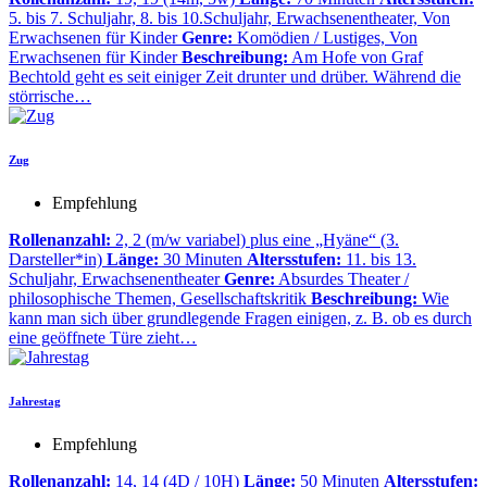
5. bis 7. Schuljahr, 8. bis 10.Schuljahr, Erwachsenentheater, Von
Erwachsenen für Kinder
Genre:
Komödien / Lustiges, Von
Erwachsenen für Kinder
Beschreibung:
Am Hofe von Graf
Bechtold geht es seit einiger Zeit drunter und drüber. Während die
störrische…
Zug
Empfehlung
Rollenanzahl:
2, 2 (m/w variabel) plus eine „Hyäne“ (3.
Darsteller*in)
Länge:
30 Minuten
Altersstufen:
11. bis 13.
Schuljahr, Erwachsenentheater
Genre:
Absurdes Theater /
philosophische Themen, Gesellschaftskritik
Beschreibung:
Wie
kann man sich über grundlegende Fragen einigen, z. B. ob es durch
eine geöffnete Türe zieht…
Jahrestag
Empfehlung
Rollenanzahl:
14, 14 (4D / 10H)
Länge:
50 Minuten
Altersstufen: