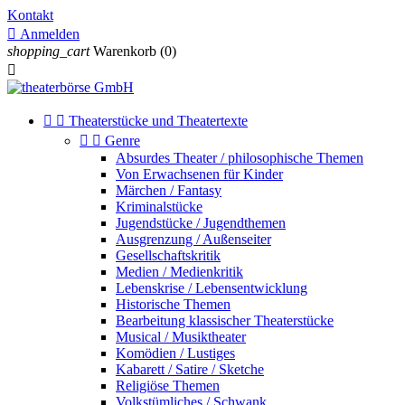
Kontakt

Anmelden
shopping_cart
Warenkorb
(0)



Theaterstücke und Theatertexte


Genre
Absurdes Theater / philosophische Themen
Von Erwachsenen für Kinder
Märchen / Fantasy
Kriminalstücke
Jugendstücke / Jugendthemen
Ausgrenzung / Außenseiter
Gesellschaftskritik
Medien / Medienkritik
Lebenskrise / Lebensentwicklung
Historische Themen
Bearbeitung klassischer Theaterstücke
Musical / Musiktheater
Komödien / Lustiges
Kabarett / Satire / Sketche
Religiöse Themen
Volkstümliches / Schwank