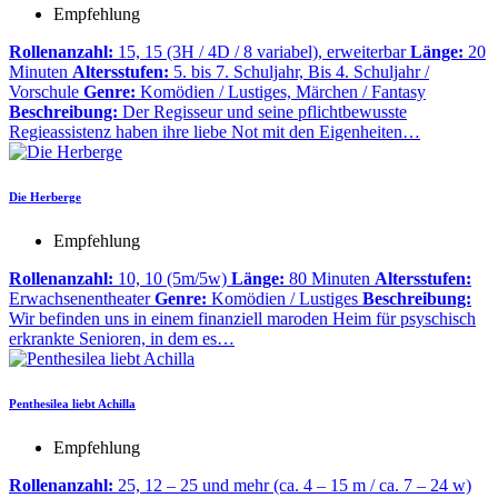
Empfehlung
Rollenanzahl:
15, 15 (3H / 4D / 8 variabel), erweiterbar
Länge:
20
Minuten
Altersstufen:
5. bis 7. Schuljahr, Bis 4. Schuljahr /
Vorschule
Genre:
Komödien / Lustiges, Märchen / Fantasy
Beschreibung:
Der Regisseur und seine pflichtbewusste
Regieassistenz haben ihre liebe Not mit den Eigenheiten…
Die Herberge
Empfehlung
Rollenanzahl:
10, 10 (5m/5w)
Länge:
80 Minuten
Altersstufen:
Erwachsenentheater
Genre:
Komödien / Lustiges
Beschreibung:
Wir befinden uns in einem finanziell maroden Heim für psyschisch
erkrankte Senioren, in dem es…
Penthesilea liebt Achilla
Empfehlung
Rollenanzahl:
25, 12 – 25 und mehr (ca. 4 – 15 m / ca. 7 – 24 w)