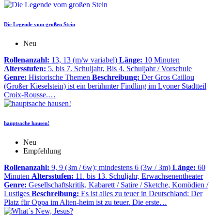
Die Legende vom großen Stein
Neu
Rollenanzahl:
13, 13 (m/w variabel)
Länge:
10 Minuten
Altersstufen:
5. bis 7. Schuljahr, Bis 4. Schuljahr / Vorschule
Genre:
Historische Themen
Beschreibung:
Der Gros Caillou
(Großer Kieselstein) ist ein berühmter Findling im Lyoner Stadtteil
Croix-Rousse.…
hauptsache hausen!
Neu
Empfehlung
Rollenanzahl:
9, 9 (3m / 6w); mindestens 6 (3w / 3m)
Länge:
60
Minuten
Altersstufen:
11. bis 13. Schuljahr, Erwachsenentheater
Genre:
Gesellschaftskritik, Kabarett / Satire / Sketche, Komödien /
Lustiges
Beschreibung:
Es ist alles zu teuer in Deutschland: Der
Platz für Oppa im Alten-heim ist zu teuer. Die erste…