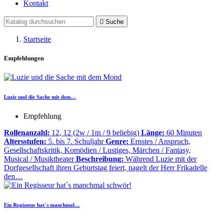
Kontakt

Suche
Startseite
Empfehlungen
Luzie und die Sache mit dem…
Empfehlung
Rollenanzahl:
12, 12 (2w / 1m / 9 beliebig)
Länge:
60 Minuten
Altersstufen:
5. bis 7. Schuljahr
Genre:
Ernstes / Anspruch,
Gesellschaftskritik, Komödien / Lustiges, Märchen / Fantasy,
Musical / Musiktheater
Beschreibung:
Während Luzie mit der
Dorfgesellschaft ihren Geburtstag feiert, nagelt der Herr Frikadelle
den…
Ein Regisseur hat´s manchmal…