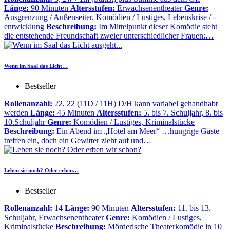
Länge:
90 Minuten
Altersstufen:
Erwachsenentheater
Genre:
Ausgrenzung / Außenseiter, Komödien / Lustiges, Lebenskrise / -
entwicklung
Beschreibung:
Im Mittelpunkt dieser Komödie steht
die entstehende Freundschaft zweier unterschiedlicher Frauen:…
Wenn im Saal das Licht…
Bestseller
Rollenanzahl:
22, 22 (11D / 11H) D/H kann variabel gehandhabt
werden
Länge:
45 Minuten
Altersstufen:
5. bis 7. Schuljahr, 8. bis
10.Schuljahr
Genre:
Komödien / Lustiges, Kriminalstücke
Beschreibung:
Ein Abend im „Hotel am Meer“ …hungrige Gäste
treffen ein, doch ein Gewitter zieht auf und…
Leben sie noch? Oder erben…
Bestseller
Rollenanzahl:
14
Länge:
90 Minuten
Altersstufen:
11. bis 13.
Schuljahr, Erwachsenentheater
Genre:
Komödien / Lustiges,
Kriminalstücke
Beschreibung:
Mörderische Theaterkomödie in 10