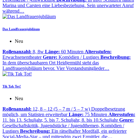
Marina und Carsten eine Liebesbeziehung. Sein unerwarteter Anruf
während…
Das Landfrauenjubiläum
Neu
Rollenanzahl:
8, 8w
Länge:
60 Minuten
Altersstufen:
Erwachsenentheater
Genre:
Komödien / Lustiges
Beschreibung:
In dem überschaubaren Ort Heidjermühl steht das
Landfrauenjubiläum bevor. Vier Vorstandsmitglieder…
Tik Tak Tot!
Neu
Rollenanzahl:
12, 8 – 12 (5 – 7 m / 5 – 7 w) Doppelbesetzung
möglich, um Statisten erweiterbar
Länge:
75 Minuten
Altersstufen:
11. bis 13. Schuljahr, 5. bis 7. Schuljahr, 8. bis 10.Schuljahr
Genre:
Gesellschaftskritik, Jugendstücke / Jugendthemen, Komödien /
Lustiges
Beschreibung:
Ein rätselhafter Mordfall, ein gefeierter
Social-Media-Star – und mittendrin zwei Ermittler, die…