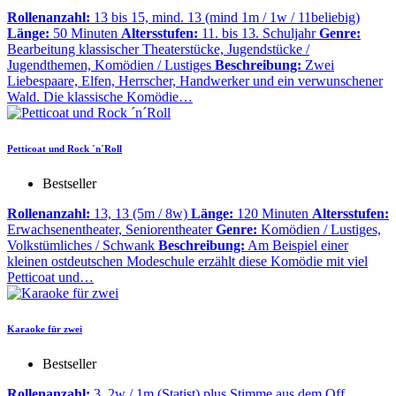
Rollenanzahl:
13 bis 15, mind. 13 (mind 1m / 1w / 11beliebig)
Länge:
50 Minuten
Altersstufen:
11. bis 13. Schuljahr
Genre:
Bearbeitung klassischer Theaterstücke, Jugendstücke /
Jugendthemen, Komödien / Lustiges
Beschreibung:
Zwei
Liebespaare, Elfen, Herrscher, Handwerker und ein verwunschener
Wald. Die klassische Komödie…
Petticoat und Rock ´n´Roll
Bestseller
Rollenanzahl:
13, 13 (5m / 8w)
Länge:
120 Minuten
Altersstufen:
Erwachsenentheater, Seniorentheater
Genre:
Komödien / Lustiges,
Volkstümliches / Schwank
Beschreibung:
Am Beispiel einer
kleinen ostdeutschen Modeschule erzählt diese Komödie mit viel
Petticoat und…
Karaoke für zwei
Bestseller
Rollenanzahl:
3, 2w / 1m (Statist) plus Stimme aus dem Off