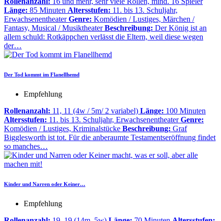
Rollenanzahl:
16 und mehr, sehr viele Rollen, mind. 16 Spieler
Länge:
85 Minuten
Altersstufen:
11. bis 13. Schuljahr,
Erwachsenentheater
Genre:
Komödien / Lustiges, Märchen /
Fantasy, Musical / Musiktheater
Beschreibung:
Der König ist an
allem schuld: Rotkäppchen verlässt die Eltern, weil diese wegen
der…
Der Tod kommt im Flanellhemd
Empfehlung
Rollenanzahl:
11, 11 (4w / 5m/ 2 variabel)
Länge:
100 Minuten
Altersstufen:
11. bis 13. Schuljahr, Erwachsenentheater
Genre:
Komödien / Lustiges, Kriminalstücke
Beschreibung:
Graf
Bigglesworth ist tot. Für die anberaumte Testamentseröffnung findet
so manches…
Kinder und Narren oder Keiner…
Empfehlung
Rollenanzahl:
19, 19 (14m, 5w)
Länge:
70 Minuten
Altersstufen: