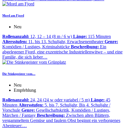
Mord am Fjord
Neu
Rollenanzahl:
12, 12 – 14 (8 m / 6 w)
Länge:
115 Minuten
Altersstufen:
11. bis 13. Schuljahr, Erwachsenentheater
Genre:
Komödien / Lustiges, Kriminalstücke
Beschreibung:
Ein
abgelegener Fjord, eine exzentrische Industriellenwitwe – und eine
Familie, die sich lieber…
Die Stinkegeister vom…
Neu
Empfehlung
Rollenanzahl:
24, 24 (24 w oder variabel / 5 m)
Länge:
45
Minuten
Altersstufen:
5. bis 7. Schuljahr, Bis 4. Schuljahr /
Vorschule
Genre:
Gesellschaftskritik, Komödien / Lustiges,
Märchen / Fantasy
Beschreibung:
Zwischen alten Blättern,
vergammeltem Gemüse und faulem Obst beginnt ein verborgenes
Abenteuer:…