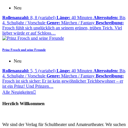
Neu
Rollenanzahl:
8, 8 (variabel)
Länge:
40 Minuten
Altersstufen:
Bis
4. Schuljahr / Vorschule
Genre:
Märchen / Fantasy
Beschreibung:
Frosch fühlt sich unglücklich an seinem grünen, trüben Teich. Viel
lieber würde er auf Schloss…
Prinz Frosch und seine Freunde
Neu
Rollenanzahl:
5, 5 (variabel)
Länge:
40 Minuten
Altersstufen:
Bis
4. Schuljahr / Vorschule
Genre:
Märchen / Fantasy
Beschreibung:
Frosch ist sich sicher: Er ist kein gewöhnlicher Teichbewohner – er
ist ein Prinz! Und Prinzen…
Alle Neuigkeiten

Herzlich Willkommen
Wir sind der Verlag für Schultheater und Amateurtheater. Wir suchen