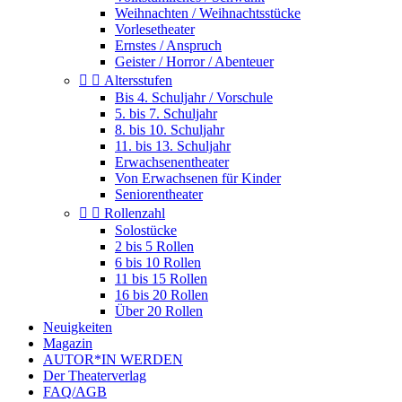
Weihnachten / Weihnachtsstücke
Vorlesetheater
Ernstes / Anspruch
Geister / Horror / Abenteuer


Altersstufen
Bis 4. Schuljahr / Vorschule
5. bis 7. Schuljahr
8. bis 10. Schuljahr
11. bis 13. Schuljahr
Erwachsenentheater
Von Erwachsenen für Kinder
Seniorentheater


Rollenzahl
Solostücke
2 bis 5 Rollen
6 bis 10 Rollen
11 bis 15 Rollen
16 bis 20 Rollen
Über 20 Rollen
Neuigkeiten
Magazin
AUTOR*IN WERDEN
Der Theaterverlag
FAQ/AGB