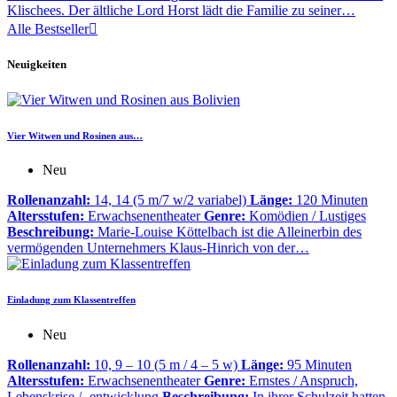
Klischees. Der ältliche Lord Horst lädt die Familie zu seiner…
Alle Bestseller

Neuigkeiten
Vier Witwen und Rosinen aus…
Neu
Rollenanzahl:
14, 14 (5 m/7 w/2 variabel)
Länge:
120 Minuten
Altersstufen:
Erwachsenentheater
Genre:
Komödien / Lustiges
Beschreibung:
Marie-Louise Köttelbach ist die Alleinerbin des
vermögenden Unternehmers Klaus-Hinrich von der…
Einladung zum Klassentreffen
Neu
Rollenanzahl:
10, 9 – 10 (5 m / 4 – 5 w)
Länge:
95 Minuten
Altersstufen:
Erwachsenentheater
Genre:
Ernstes / Anspruch,
Lebenskrise / -entwicklung
Beschreibung:
In ihrer Schulzeit hatten