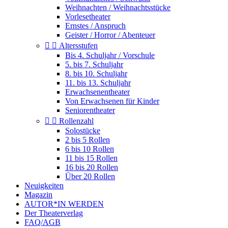
Weihnachten / Weihnachtsstücke
Vorlesetheater
Ernstes / Anspruch
Geister / Horror / Abenteuer


Altersstufen
Bis 4. Schuljahr / Vorschule
5. bis 7. Schuljahr
8. bis 10. Schuljahr
11. bis 13. Schuljahr
Erwachsenentheater
Von Erwachsenen für Kinder
Seniorentheater


Rollenzahl
Solostücke
2 bis 5 Rollen
6 bis 10 Rollen
11 bis 15 Rollen
16 bis 20 Rollen
Über 20 Rollen
Neuigkeiten
Magazin
AUTOR*IN WERDEN
Der Theaterverlag
FAQ/AGB