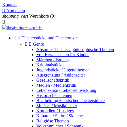
Kontakt

Anmelden
shopping_cart
Warenkorb
(0)



Theaterstücke und Theatertexte


Genre
Absurdes Theater / philosophische Themen
Von Erwachsenen für Kinder
Märchen / Fantasy
Kriminalstücke
Jugendstücke / Jugendthemen
Ausgrenzung / Außenseiter
Gesellschaftskritik
Medien / Medienkritik
Lebenskrise / Lebensentwicklung
Historische Themen
Bearbeitung klassischer Theaterstücke
Musical / Musiktheater
Komödien / Lustiges
Kabarett / Satire / Sketche
Religiöse Themen
Volkstümliches / Schwank