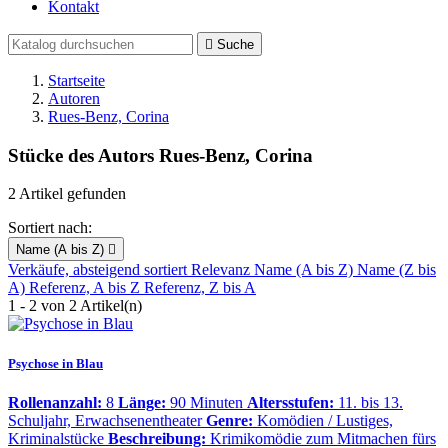
Kontakt

Suche
Startseite
Autoren
Rues-Benz, Corina
Stücke des Autors Rues-Benz, Corina
2 Artikel gefunden
Sortiert nach:
Name (A bis Z)

Verkäufe, absteigend sortiert
Relevanz
Name (A bis Z)
Name (Z bis
A)
Referenz, A bis Z
Referenz, Z bis A
1 - 2 von 2 Artikel(n)
Psychose in Blau
Rollenanzahl:
8
Länge:
90 Minuten
Altersstufen:
11. bis 13.
Schuljahr, Erwachsenentheater
Genre:
Komödien / Lustiges,
Kriminalstücke
Beschreibung:
Krimikomödie zum Mitmachen fürs