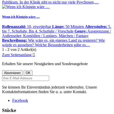
Publikum. In der Klinik gibt es nicht nur viele Psychosen,…
Wenn ich Königin wäre …
Rollenanzahl:
10, erweiterbar
Länge:
50 Minuten
Altersstufen:
5.
bis 7. Schuljahr, Bis 4. Schuljahr / Vorschule
Genre:
Ausgrenzung /
Außenseiter, Komödien / Lustiges, Märchen / Fantasy
Beschreibung:
Wie wäre es, ein eigenes Land zu regieren? Wie
würde es aussehen? Welche Besonderheiten gäbe es…
1 - 2 von 2 Artikel(n)
Zum Seitenanfang

Erhalten Sie unsere Neuigkeiten und Sonderangebote
Sie können Ihr Einverständnis jederzeit widerrufen. Unsere
Kontaktinformationen finden Sie u. a. unter Kontakt.
Facebook
Stücke