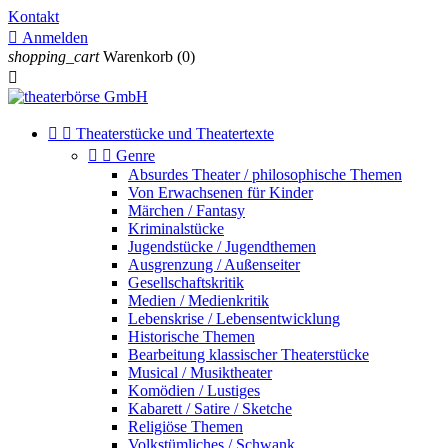
Kontakt

Anmelden
shopping_cart
Warenkorb
(0)



Theaterstücke und Theatertexte


Genre
Absurdes Theater / philosophische Themen
Von Erwachsenen für Kinder
Märchen / Fantasy
Kriminalstücke
Jugendstücke / Jugendthemen
Ausgrenzung / Außenseiter
Gesellschaftskritik
Medien / Medienkritik
Lebenskrise / Lebensentwicklung
Historische Themen
Bearbeitung klassischer Theaterstücke
Musical / Musiktheater
Komödien / Lustiges
Kabarett / Satire / Sketche
Religiöse Themen
Volkstümliches / Schwank