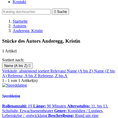
Kontakt

Suche
Startseite
Autoren
Anderegg, Kristin
Stücke des Autors Anderegg, Kristin
1 Artikel
Sortiert nach:
Name (A bis Z)

Verkäufe, absteigend sortiert
Relevanz
Name (A bis Z)
Name (Z bis
A)
Referenz, A bis Z
Referenz, Z bis A
1 - 1 von 1 Artikel(n)
Speeddating
Rollenanzahl:
19
Länge:
90 Minuten
Altersstufen:
11. bis 13.
Schuljahr, Erwachsenentheater
Genre:
Komödien / Lustiges,
Lebenskrise / -entwicklung
Beschreibung:
Rund um eine