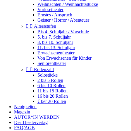
Weihnachten / Weihnachtsstücke
Vorlesetheater
Ernstes / Anspruch
Geister / Horror / Abenteuer


Altersstufen
Bis 4. Schuljahr / Vorschule
5. bis 7. Schuljahr
8. bis 10. Schuljahr
11. bis 13. Schuljahr
Erwachsenentheater
Von Erwachsenen für Kinder
Seniorentheater


Rollenzahl
Solostücke
2 bis 5 Rollen
6 bis 10 Rollen
11 bis 15 Rollen
16 bis 20 Rollen
Über 20 Rollen
Neuigkeiten
Magazin
AUTOR*IN WERDEN
Der Theaterverlag
FAQ/AGB