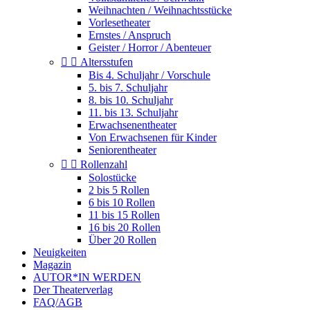
Weihnachten / Weihnachtsstücke
Vorlesetheater
Ernstes / Anspruch
Geister / Horror / Abenteuer


Altersstufen
Bis 4. Schuljahr / Vorschule
5. bis 7. Schuljahr
8. bis 10. Schuljahr
11. bis 13. Schuljahr
Erwachsenentheater
Von Erwachsenen für Kinder
Seniorentheater


Rollenzahl
Solostücke
2 bis 5 Rollen
6 bis 10 Rollen
11 bis 15 Rollen
16 bis 20 Rollen
Über 20 Rollen
Neuigkeiten
Magazin
AUTOR*IN WERDEN
Der Theaterverlag
FAQ/AGB