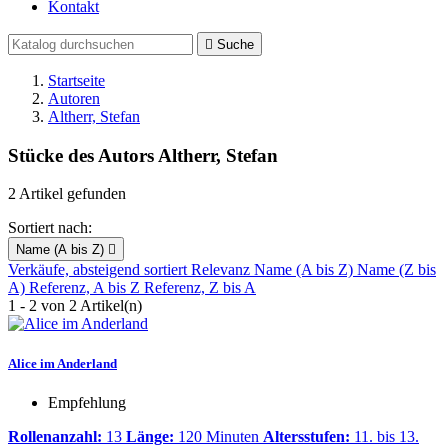
Kontakt

Suche
Startseite
Autoren
Altherr, Stefan
Stücke des Autors Altherr, Stefan
2 Artikel gefunden
Sortiert nach:
Name (A bis Z)

Verkäufe, absteigend sortiert
Relevanz
Name (A bis Z)
Name (Z bis
A)
Referenz, A bis Z
Referenz, Z bis A
1 - 2 von 2 Artikel(n)
Alice im Anderland
Empfehlung
Rollenanzahl:
13
Länge:
120 Minuten
Altersstufen:
11. bis 13.