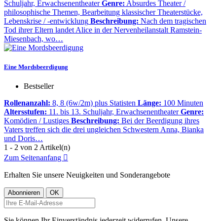
Schuljahr, Erwachsenentheater
Genre:
Absurdes Theater /
philosophische Themen, Bearbeitung klassischer Theaterstücke,
Lebenskrise / -entwicklung
Beschreibung:
Nach dem tragischen
Tod ihrer Eltern landet Alice in der Nervenheilanstalt Ramstein-
Miesenbach, wo…
Eine Mordsbeerdigung
Bestseller
Rollenanzahl:
8, 8 (6w/2m) plus Statisten
Länge:
100 Minuten
Altersstufen:
11. bis 13. Schuljahr, Erwachsenentheater
Genre:
Komödien / Lustiges
Beschreibung:
Bei der Beerdigung ihres
Vaters treffen sich die drei ungleichen Schwestern Anna, Bianka
und Doris…
1 - 2 von 2 Artikel(n)
Zum Seitenanfang

Erhalten Sie unsere Neuigkeiten und Sonderangebote
Sie können Ihr Einverständnis jederzeit widerrufen. Unsere