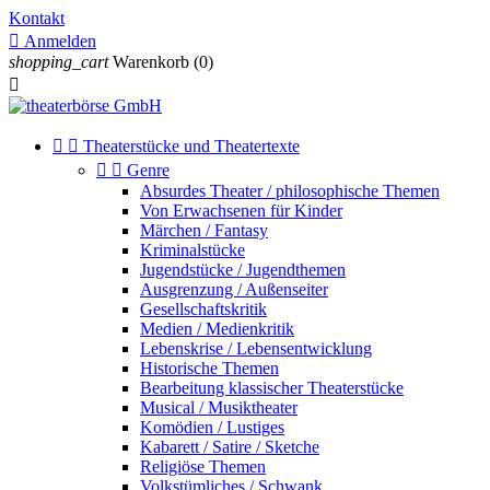
Kontakt

Anmelden
shopping_cart
Warenkorb
(0)



Theaterstücke und Theatertexte


Genre
Absurdes Theater / philosophische Themen
Von Erwachsenen für Kinder
Märchen / Fantasy
Kriminalstücke
Jugendstücke / Jugendthemen
Ausgrenzung / Außenseiter
Gesellschaftskritik
Medien / Medienkritik
Lebenskrise / Lebensentwicklung
Historische Themen
Bearbeitung klassischer Theaterstücke
Musical / Musiktheater
Komödien / Lustiges
Kabarett / Satire / Sketche
Religiöse Themen
Volkstümliches / Schwank