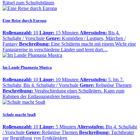
Rätsel zum Schuljubiläum
Eine Reise durch Europa
Rollenanzahl:
10
Länge:
15 Minuten
Altersstufen:
Bis 4.
Schuljahr / Vorschule
Genre:
Komödien / Lustiges, Märchen /
Fantasy
Beschreibung:
Eine Schülerin macht mit einem Wicht eine
Fantasiereise in verschiedene Länder und lernt dort…
Im Lande Phantasia Musica
Rollenanzahl:
10
Länge:
10 Minuten
Altersstufen:
5. bis 7.
Schuljahr, Bis 4. Schuljahr / Vorschule
Genre:
Religiöse Themen
Beschreibung:
Verabschiedung eines Schulleiters. Kann zum
Rahmen der Entlassungsfeier beitragen.
Schule macht Spaß
Rollenanzahl:
10
Länge:
5 Minuten
Altersstufen:
Bis 4. Schuljahr
/ Vorschule
Genre:
Religiöse Themen
Beschreibung:
Tuchtheater
zur Begrüßung von Erstklässlern