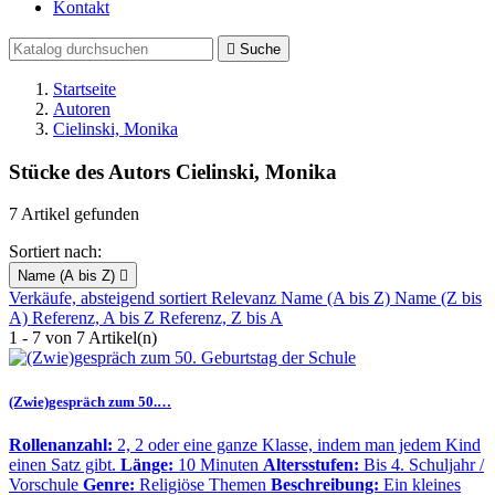
Kontakt

Suche
Startseite
Autoren
Cielinski, Monika
Stücke des Autors Cielinski, Monika
7 Artikel gefunden
Sortiert nach:
Name (A bis Z)

Verkäufe, absteigend sortiert
Relevanz
Name (A bis Z)
Name (Z bis
A)
Referenz, A bis Z
Referenz, Z bis A
1 - 7 von 7 Artikel(n)
(Zwie)gespräch zum 50.…
Rollenanzahl:
2, 2 oder eine ganze Klasse, indem man jedem Kind
einen Satz gibt.
Länge:
10 Minuten
Altersstufen:
Bis 4. Schuljahr /
Vorschule
Genre:
Religiöse Themen
Beschreibung:
Ein kleines