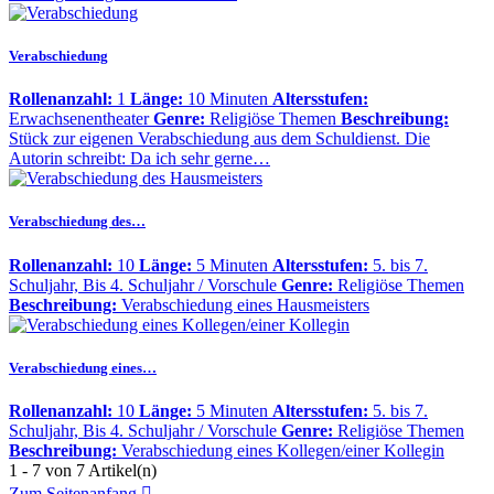
Verabschiedung
Rollenanzahl:
1
Länge:
10 Minuten
Altersstufen:
Erwachsenentheater
Genre:
Religiöse Themen
Beschreibung:
Stück zur eigenen Verabschiedung aus dem Schuldienst. Die
Autorin schreibt: Da ich sehr gerne…
Verabschiedung des…
Rollenanzahl:
10
Länge:
5 Minuten
Altersstufen:
5. bis 7.
Schuljahr, Bis 4. Schuljahr / Vorschule
Genre:
Religiöse Themen
Beschreibung:
Verabschiedung eines Hausmeisters
Verabschiedung eines…
Rollenanzahl:
10
Länge:
5 Minuten
Altersstufen:
5. bis 7.
Schuljahr, Bis 4. Schuljahr / Vorschule
Genre:
Religiöse Themen
Beschreibung:
Verabschiedung eines Kollegen/einer Kollegin
1 - 7 von 7 Artikel(n)
Zum Seitenanfang
