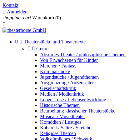
Kontakt

Anmelden
shopping_cart
Warenkorb
(0)



Theaterstücke und Theatertexte


Genre
Absurdes Theater / philosophische Themen
Von Erwachsenen für Kinder
Märchen / Fantasy
Kriminalstücke
Jugendstücke / Jugendthemen
Ausgrenzung / Außenseiter
Gesellschaftskritik
Medien / Medienkritik
Lebenskrise / Lebensentwicklung
Historische Themen
Bearbeitung klassischer Theaterstücke
Musical / Musiktheater
Komödien / Lustiges
Kabarett / Satire / Sketche
Religiöse Themen
Volkstümliches / Schwank