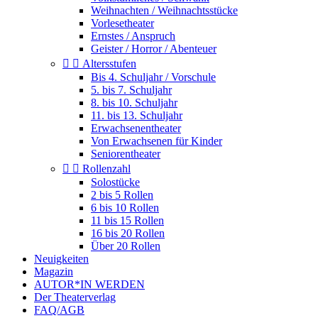
Weihnachten / Weihnachtsstücke
Vorlesetheater
Ernstes / Anspruch
Geister / Horror / Abenteuer


Altersstufen
Bis 4. Schuljahr / Vorschule
5. bis 7. Schuljahr
8. bis 10. Schuljahr
11. bis 13. Schuljahr
Erwachsenentheater
Von Erwachsenen für Kinder
Seniorentheater


Rollenzahl
Solostücke
2 bis 5 Rollen
6 bis 10 Rollen
11 bis 15 Rollen
16 bis 20 Rollen
Über 20 Rollen
Neuigkeiten
Magazin
AUTOR*IN WERDEN
Der Theaterverlag
FAQ/AGB