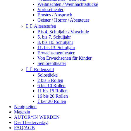
Weihnachten / Weihnachtsstücke
Vorlesetheater
Ernstes / Anspruch
Geister / Horror / Abenteuer


Altersstufen
Bis 4. Schuljahr / Vorschule
5. bis 7. Schuljahr
8. bis 10. Schuljahr
11. bis 13. Schuljahr
Erwachsenentheater
Von Erwachsenen für Kinder
Seniorentheater


Rollenzahl
Solostücke
2 bis 5 Rollen
6 bis 10 Rollen
11 bis 15 Rollen
16 bis 20 Rollen
Über 20 Rollen
Neuigkeiten
Magazin
AUTOR*IN WERDEN
Der Theaterverlag
FAQ/AGB