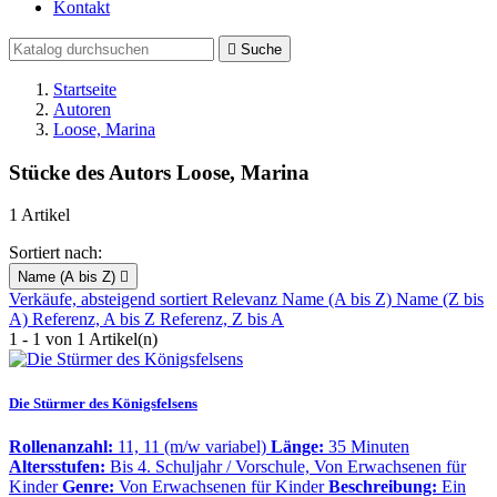
Kontakt

Suche
Startseite
Autoren
Loose, Marina
Stücke des Autors Loose, Marina
1 Artikel
Sortiert nach:
Name (A bis Z)

Verkäufe, absteigend sortiert
Relevanz
Name (A bis Z)
Name (Z bis
A)
Referenz, A bis Z
Referenz, Z bis A
1 - 1 von 1 Artikel(n)
Die Stürmer des Königsfelsens
Rollenanzahl:
11, 11 (m/w variabel)
Länge:
35 Minuten
Altersstufen:
Bis 4. Schuljahr / Vorschule, Von Erwachsenen für
Kinder
Genre:
Von Erwachsenen für Kinder
Beschreibung:
Ein