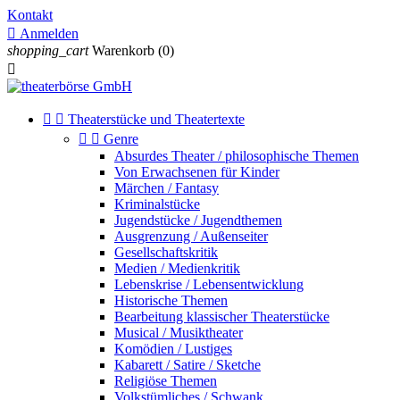
Kontakt

Anmelden
shopping_cart
Warenkorb
(0)



Theaterstücke und Theatertexte


Genre
Absurdes Theater / philosophische Themen
Von Erwachsenen für Kinder
Märchen / Fantasy
Kriminalstücke
Jugendstücke / Jugendthemen
Ausgrenzung / Außenseiter
Gesellschaftskritik
Medien / Medienkritik
Lebenskrise / Lebensentwicklung
Historische Themen
Bearbeitung klassischer Theaterstücke
Musical / Musiktheater
Komödien / Lustiges
Kabarett / Satire / Sketche
Religiöse Themen
Volkstümliches / Schwank