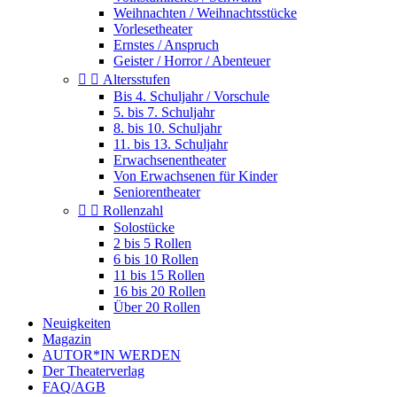
Weihnachten / Weihnachtsstücke
Vorlesetheater
Ernstes / Anspruch
Geister / Horror / Abenteuer


Altersstufen
Bis 4. Schuljahr / Vorschule
5. bis 7. Schuljahr
8. bis 10. Schuljahr
11. bis 13. Schuljahr
Erwachsenentheater
Von Erwachsenen für Kinder
Seniorentheater


Rollenzahl
Solostücke
2 bis 5 Rollen
6 bis 10 Rollen
11 bis 15 Rollen
16 bis 20 Rollen
Über 20 Rollen
Neuigkeiten
Magazin
AUTOR*IN WERDEN
Der Theaterverlag
FAQ/AGB