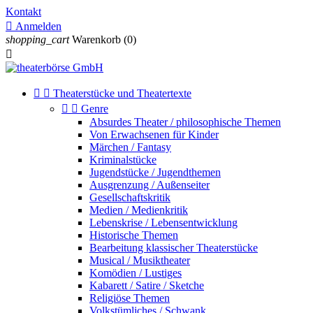
Kontakt

Anmelden
shopping_cart
Warenkorb
(0)



Theaterstücke und Theatertexte


Genre
Absurdes Theater / philosophische Themen
Von Erwachsenen für Kinder
Märchen / Fantasy
Kriminalstücke
Jugendstücke / Jugendthemen
Ausgrenzung / Außenseiter
Gesellschaftskritik
Medien / Medienkritik
Lebenskrise / Lebensentwicklung
Historische Themen
Bearbeitung klassischer Theaterstücke
Musical / Musiktheater
Komödien / Lustiges
Kabarett / Satire / Sketche
Religiöse Themen
Volkstümliches / Schwank