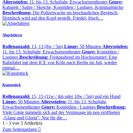
Altersstufen:
11. bis 13. Schuljahr, Erwachsenentheater
Genre:
Kabarett / Satire / Sketche, Komödien / Lustiges, Kriminalstücke
Beschreibung:
Die Polizeiwache im beschaulichen Bergisch-
Heimisch wird auf den Kopf gestellt. Friedel, frisch…
Abgefahren
Rollenanzahl:
13, 13 (8w / 5m)
Länge:
50 Minuten
Altersstufen:
11. bis 13. Schuljahr, Erwachsenentheater
Genre:
Komödien /
Lustiges
Beschreibung:
Freitagabend im Hochsommer: Eine
Bahnfahrt mit dem ICE von Köln nach Berlin im Juli, wieder
einmal…
Kunststück
Rollenanzahl:
15, 15 (11w / 4m oder 10w / 5m) und ein Hund
Länge:
50 Minuten
Altersstufen:
11. bis 13. Schuljahr,
Erwachsenentheater
Genre:
Komödien / Lustiges
Beschreibung:
Viele Gäste tummeln sich auf der Vernissage im neu eröffneten
„Glanz und Gloria“. Nur für die…
1 - 3 von 3 Artikel(n)
Zum Seitenanfang
