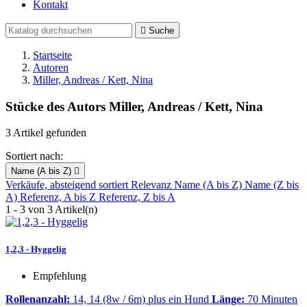
Kontakt

Suche
Startseite
Autoren
Miller, Andreas / Kett, Nina
Stücke des Autors Miller, Andreas / Kett, Nina
3 Artikel gefunden
Sortiert nach:
Name (A bis Z)

Verkäufe, absteigend sortiert
Relevanz
Name (A bis Z)
Name (Z bis
A)
Referenz, A bis Z
Referenz, Z bis A
1 - 3 von 3 Artikel(n)
1,2,3 - Hyggelig
Empfehlung
Rollenanzahl:
14, 14 (8w / 6m) plus ein Hund
Länge:
70 Minuten