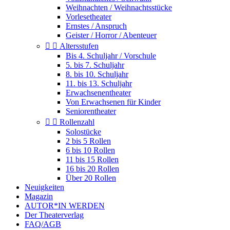
Weihnachten / Weihnachtsstücke
Vorlesetheater
Ernstes / Anspruch
Geister / Horror / Abenteuer


Altersstufen
Bis 4. Schuljahr / Vorschule
5. bis 7. Schuljahr
8. bis 10. Schuljahr
11. bis 13. Schuljahr
Erwachsenentheater
Von Erwachsenen für Kinder
Seniorentheater


Rollenzahl
Solostücke
2 bis 5 Rollen
6 bis 10 Rollen
11 bis 15 Rollen
16 bis 20 Rollen
Über 20 Rollen
Neuigkeiten
Magazin
AUTOR*IN WERDEN
Der Theaterverlag
FAQ/AGB