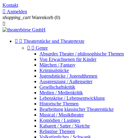
Kontakt

Anmelden
shopping_cart
Warenkorb
(0)



Theaterstücke und Theatertexte


Genre
Absurdes Theater / philosophische Themen
Von Erwachsenen für Kinder
Märchen / Fantasy
Kriminalstücke
Jugendstücke / Jugendthemen
Ausgrenzung / Außenseiter
Gesellschaftskritik
Medien / Medienkritik
Lebenskrise / Lebensentwicklung
Historische Themen
Bearbeitung klassischer Theaterstücke
Musical / Musiktheater
Komödien / Lustiges
Kabarett / Satire / Sketche
Religiöse Themen
Volkstümliches / Schwank