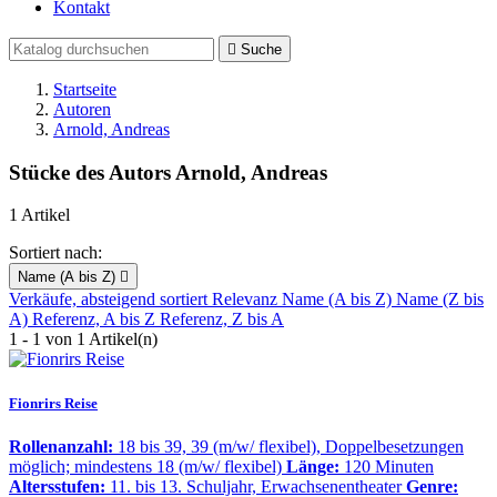
Kontakt

Suche
Startseite
Autoren
Arnold, Andreas
Stücke des Autors Arnold, Andreas
1 Artikel
Sortiert nach:
Name (A bis Z)

Verkäufe, absteigend sortiert
Relevanz
Name (A bis Z)
Name (Z bis
A)
Referenz, A bis Z
Referenz, Z bis A
1 - 1 von 1 Artikel(n)
Fionrirs Reise
Rollenanzahl:
18 bis 39, 39 (m/w/ flexibel), Doppelbesetzungen
möglich; mindestens 18 (m/w/ flexibel)
Länge:
120 Minuten
Altersstufen:
11. bis 13. Schuljahr, Erwachsenentheater
Genre: