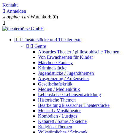
Kontakt

Anmelden
shopping_cart
Warenkorb
(0)



Theaterstücke und Theatertexte


Genre
Absurdes Theater / philosophische Themen
Von Erwachsenen für Kinder
Märchen / Fantasy
Kriminalstücke
Jugendstücke / Jugendthemen
Ausgrenzung / Außenseiter
Gesellschaftskritik
Medien / Medienkritik
Lebenskrise / Lebensentwicklung
Historische Themen
Bearbeitung klassischer Theaterstücke
Musical / Musiktheater
Komödien / Lustiges
Kabarett / Satire / Sketche
Religiöse Themen
Volkstümliches / Schwank