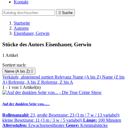
Kontakt

Suche
Startseite
Autoren
Eisenhauer, Gerwin
Stücke des Autors Eisenhauer, Gerwin
1 Artikel
Sortiert nach:
Name (A bis Z)

Verkäufe, absteigend sortiert
Relevanz
Name (A bis Z)
Name (Z bis
A)
Referenz, A bis Z
Referenz, Z bis A
1 - 1 von 1 Artikel(n)
Auf der dunklen Seite von...…
Rollenanzahl:
23, große Besetzung: 23 (3 m / 7 w / 13 variabel);
kleine Besetzung: 11 (3 m / 3 w / 5 variabel)
Länge:
100 Minuten
Altersstufen:
Erwachsenentheater
Genre:
Kriminalstücke