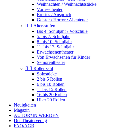
Weihnachten / Weihnachtsstücke
Vorlesetheater
Ernstes / Anspruch
Geister / Horror / Abenteuer


Altersstufen
Bis 4. Schuljahr / Vorschule
5. bis 7. Schuljahr
8. bis 10. Schuljahr
11. bis 13. Schuljahr
Erwachsenentheater
Von Erwachsenen für Kinder
Seniorentheater


Rollenzahl
Solostücke
2 bis 5 Rollen
6 bis 10 Rollen
11 bis 15 Rollen
16 bis 20 Rollen
Über 20 Rollen
Neuigkeiten
Magazin
AUTOR*IN WERDEN
Der Theaterverlag
FAQ/AGB