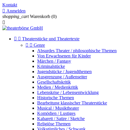
Kontakt

Anmelden
shopping_cart
Warenkorb
(0)



Theaterstücke und Theatertexte


Genre
Absurdes Theater / philosophische Themen
Von Erwachsenen für Kinder
Märchen / Fantasy
Kriminalstücke
Jugendstücke / Jugendthemen
Ausgrenzung / Außenseiter
Gesellschaftskritik
Medien / Medienkritik
Lebenskrise / Lebensentwicklung
Historische Themen
Bearbeitung klassischer Theaterstücke
Musical / Musiktheater
Komödien / Lustiges
Kabarett / Satire / Sketche
Religiöse Themen
Volkstümliches / Schwank