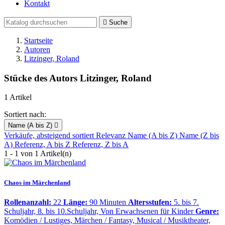
Kontakt

Suche
Startseite
Autoren
Litzinger, Roland
Stücke des Autors Litzinger, Roland
1 Artikel
Sortiert nach:
Name (A bis Z)

Verkäufe, absteigend sortiert
Relevanz
Name (A bis Z)
Name (Z bis
A)
Referenz, A bis Z
Referenz, Z bis A
1 - 1 von 1 Artikel(n)
Chaos im Märchenland
Rollenanzahl:
22
Länge:
90 Minuten
Altersstufen:
5. bis 7.
Schuljahr, 8. bis 10.Schuljahr, Von Erwachsenen für Kinder
Genre:
Komödien / Lustiges, Märchen / Fantasy, Musical / Musiktheater,