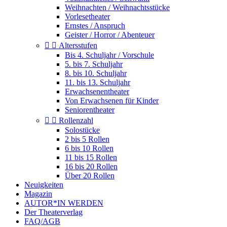
Weihnachten / Weihnachtsstücke
Vorlesetheater
Ernstes / Anspruch
Geister / Horror / Abenteuer


Altersstufen
Bis 4. Schuljahr / Vorschule
5. bis 7. Schuljahr
8. bis 10. Schuljahr
11. bis 13. Schuljahr
Erwachsenentheater
Von Erwachsenen für Kinder
Seniorentheater


Rollenzahl
Solostücke
2 bis 5 Rollen
6 bis 10 Rollen
11 bis 15 Rollen
16 bis 20 Rollen
Über 20 Rollen
Neuigkeiten
Magazin
AUTOR*IN WERDEN
Der Theaterverlag
FAQ/AGB