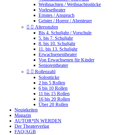
Weihnachten / Weihnachtsstücke
Vorlesetheater
Ernstes / Anspruch
Geister / Horror / Abenteuer


Altersstufen
Bis 4. Schuljahr / Vorschule
5. bis 7. Schuljahr
8. bis 10. Schuljahr
11. bis 13. Schuljahr
Erwachsenentheater
Von Erwachsenen für Kinder
Seniorentheater


Rollenzahl
Solostücke
2 bis 5 Rollen
6 bis 10 Rollen
11 bis 15 Rollen
16 bis 20 Rollen
Über 20 Rollen
Neuigkeiten
Magazin
AUTOR*IN WERDEN
Der Theaterverlag
FAQ/AGB