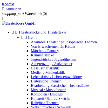
Kontakt

Anmelden
shopping_cart
Warenkorb
(0)



Theaterstücke und Theatertexte


Genre
Absurdes Theater / philosophische Themen
Von Erwachsenen für Kinder
Märchen / Fantasy
Kriminalstücke
Jugendstücke / Jugendthemen
Ausgrenzung / Außenseiter
Gesellschaftskritik
Medien / Medienkritik
Lebenskrise / Lebensentwicklung
Historische Themen
Bearbeitung klassischer Theaterstücke
Musical / Musiktheater
Komödien / Lustiges
Kabarett / Satire / Sketche
Religiöse Themen
Volkstümliches / Schwank