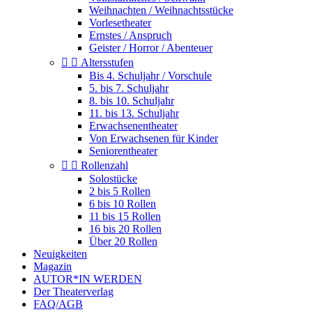
Weihnachten / Weihnachtsstücke
Vorlesetheater
Ernstes / Anspruch
Geister / Horror / Abenteuer


Altersstufen
Bis 4. Schuljahr / Vorschule
5. bis 7. Schuljahr
8. bis 10. Schuljahr
11. bis 13. Schuljahr
Erwachsenentheater
Von Erwachsenen für Kinder
Seniorentheater


Rollenzahl
Solostücke
2 bis 5 Rollen
6 bis 10 Rollen
11 bis 15 Rollen
16 bis 20 Rollen
Über 20 Rollen
Neuigkeiten
Magazin
AUTOR*IN WERDEN
Der Theaterverlag
FAQ/AGB