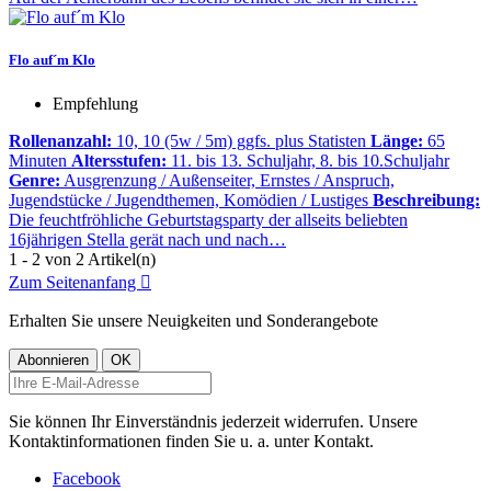
Flo auf´m Klo
Empfehlung
Rollenanzahl:
10, 10 (5w / 5m) ggfs. plus Statisten
Länge:
65
Minuten
Altersstufen:
11. bis 13. Schuljahr, 8. bis 10.Schuljahr
Genre:
Ausgrenzung / Außenseiter, Ernstes / Anspruch,
Jugendstücke / Jugendthemen, Komödien / Lustiges
Beschreibung:
Die feuchtfröhliche Geburtstagsparty der allseits beliebten
16jährigen Stella gerät nach und nach…
1 - 2 von 2 Artikel(n)
Zum Seitenanfang

Erhalten Sie unsere Neuigkeiten und Sonderangebote
Sie können Ihr Einverständnis jederzeit widerrufen. Unsere
Kontaktinformationen finden Sie u. a. unter Kontakt.
Facebook