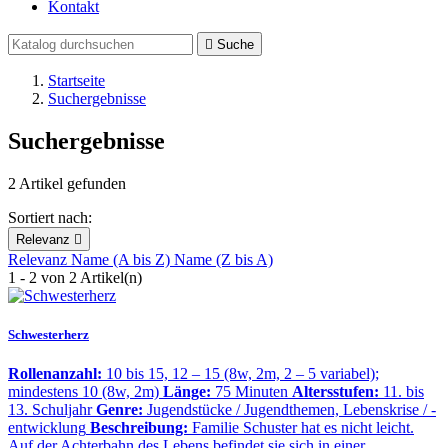
Kontakt

Suche
Startseite
Suchergebnisse
Suchergebnisse
2 Artikel gefunden
Sortiert nach:
Relevanz

Relevanz
Name (A bis Z)
Name (Z bis A)
1 - 2 von 2 Artikel(n)
Schwesterherz
Rollenanzahl:
10 bis 15, 12 – 15 (8w, 2m, 2 – 5 variabel);
mindestens 10 (8w, 2m)
Länge:
75 Minuten
Altersstufen:
11. bis
13. Schuljahr
Genre:
Jugendstücke / Jugendthemen, Lebenskrise / -
entwicklung
Beschreibung:
Familie Schuster hat es nicht leicht.
Auf der Achterbahn des Lebens befindet sie sich in einer…