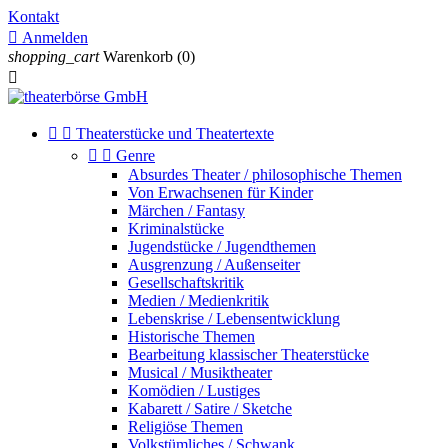
Kontakt

Anmelden
shopping_cart
Warenkorb
(0)



Theaterstücke und Theatertexte


Genre
Absurdes Theater / philosophische Themen
Von Erwachsenen für Kinder
Märchen / Fantasy
Kriminalstücke
Jugendstücke / Jugendthemen
Ausgrenzung / Außenseiter
Gesellschaftskritik
Medien / Medienkritik
Lebenskrise / Lebensentwicklung
Historische Themen
Bearbeitung klassischer Theaterstücke
Musical / Musiktheater
Komödien / Lustiges
Kabarett / Satire / Sketche
Religiöse Themen
Volkstümliches / Schwank