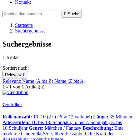
Kontakt

Suche
Startseite
Suchergebnisse
Suchergebnisse
1 Artikel
Sortiert nach:
Relevanz

Relevanz
Name (A bis Z)
Name (Z bis A)
1 - 1 von 1 Artikel(n)
Cendrillon
Rollenanzahl:
10, 10 (2 m / 6 w / 2 variabel)
Länge:
35 Minuten
Altersstufen:
11. bis 13. Schuljahr, 5. bis 7. Schuljahr, 8. bis
10.Schuljahr
Genre:
Märchen / Fantasy
Beschreibung:
Eine
moderne Cinderella-Story über die zauberhafte Kraft der
Ausstrahlung, in der die innere…