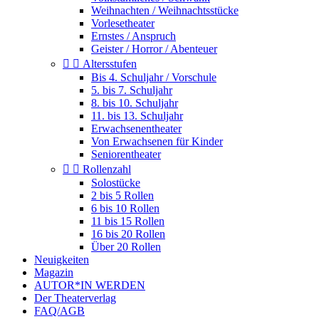
Weihnachten / Weihnachtsstücke
Vorlesetheater
Ernstes / Anspruch
Geister / Horror / Abenteuer


Altersstufen
Bis 4. Schuljahr / Vorschule
5. bis 7. Schuljahr
8. bis 10. Schuljahr
11. bis 13. Schuljahr
Erwachsenentheater
Von Erwachsenen für Kinder
Seniorentheater


Rollenzahl
Solostücke
2 bis 5 Rollen
6 bis 10 Rollen
11 bis 15 Rollen
16 bis 20 Rollen
Über 20 Rollen
Neuigkeiten
Magazin
AUTOR*IN WERDEN
Der Theaterverlag
FAQ/AGB