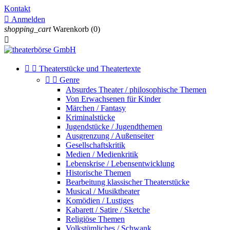
Kontakt

Anmelden
shopping_cart
Warenkorb
(0)



Theaterstücke und Theatertexte


Genre
Absurdes Theater / philosophische Themen
Von Erwachsenen für Kinder
Märchen / Fantasy
Kriminalstücke
Jugendstücke / Jugendthemen
Ausgrenzung / Außenseiter
Gesellschaftskritik
Medien / Medienkritik
Lebenskrise / Lebensentwicklung
Historische Themen
Bearbeitung klassischer Theaterstücke
Musical / Musiktheater
Komödien / Lustiges
Kabarett / Satire / Sketche
Religiöse Themen
Volkstümliches / Schwank