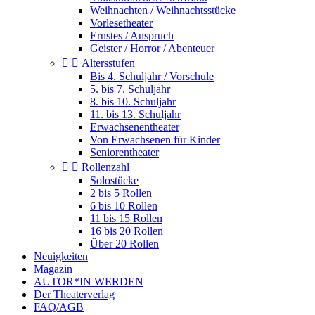
Weihnachten / Weihnachtsstücke
Vorlesetheater
Ernstes / Anspruch
Geister / Horror / Abenteuer


Altersstufen
Bis 4. Schuljahr / Vorschule
5. bis 7. Schuljahr
8. bis 10. Schuljahr
11. bis 13. Schuljahr
Erwachsenentheater
Von Erwachsenen für Kinder
Seniorentheater


Rollenzahl
Solostücke
2 bis 5 Rollen
6 bis 10 Rollen
11 bis 15 Rollen
16 bis 20 Rollen
Über 20 Rollen
Neuigkeiten
Magazin
AUTOR*IN WERDEN
Der Theaterverlag
FAQ/AGB