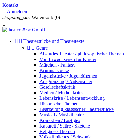
Kontakt

Anmelden
shopping_cart
Warenkorb
(0)



Theaterstücke und Theatertexte


Genre
Absurdes Theater / philosophische Themen
Von Erwachsenen für Kinder
Märchen / Fantasy
Kriminalstücke
Jugendstücke / Jugendthemen
Ausgrenzung / Außenseiter
Gesellschaftskritik
Medien / Medienkritik
Lebenskrise / Lebensentwicklung
Historische Themen
Bearbeitung klassischer Theaterstücke
Musical / Musiktheater
Komödien / Lustiges
Kabarett / Satire / Sketche
Religiöse Themen
Volkstümliches / Schwank