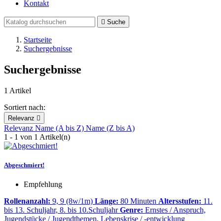
Kontakt

Suche
Startseite
Suchergebnisse
Suchergebnisse
1 Artikel
Sortiert nach:
Relevanz

Relevanz
Name (A bis Z)
Name (Z bis A)
1 - 1 von 1 Artikel(n)
Abgeschmiert!
Empfehlung
Rollenanzahl:
9, 9 (8w/1m)
Länge:
80 Minuten
Altersstufen:
11.
bis 13. Schuljahr, 8. bis 10.Schuljahr
Genre:
Ernstes / Anspruch,
Jugendstücke / Jugendthemen, Lebenskrise / -entwicklung