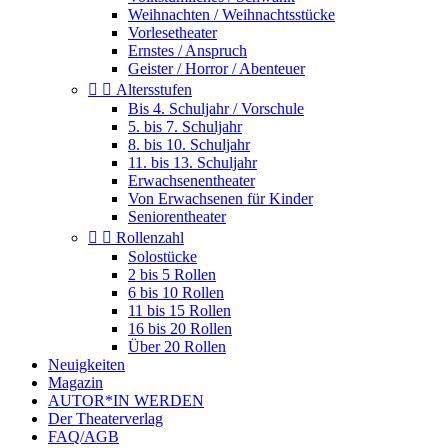
Weihnachten / Weihnachtsstücke
Vorlesetheater
Ernstes / Anspruch
Geister / Horror / Abenteuer


Altersstufen
Bis 4. Schuljahr / Vorschule
5. bis 7. Schuljahr
8. bis 10. Schuljahr
11. bis 13. Schuljahr
Erwachsenentheater
Von Erwachsenen für Kinder
Seniorentheater


Rollenzahl
Solostücke
2 bis 5 Rollen
6 bis 10 Rollen
11 bis 15 Rollen
16 bis 20 Rollen
Über 20 Rollen
Neuigkeiten
Magazin
AUTOR*IN WERDEN
Der Theaterverlag
FAQ/AGB