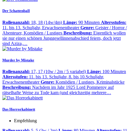
Der Schattenball
Rollenanzahl:
18, 18 (14w/4m)
Länge:
90 Minuten
Altersstufen:
11. bis 13. Schuljahr, Erwachsenentheater
Genre:
Geister / Horror /
Abenteuer, Komödien / Lustiges
Beschreibung:
Eigentlich wollen
sie nur einen schönen Junggesellinnenabschied feiern, doch jetzt
sind Aziza,…
Murder by Mistake
Rollenanzahl:
17, 17 (10w / 2m / 5 variabel)
Länge:
100 Minuten
Altersstufen:
11. bis 13. Schuljahr, 8. bis 10.Schuljahr,
Erwachsenentheater
Genre:
Komödien / Lustiges, Kriminalstücke
Beschreibung:
Nachdem im Jahr 1925 Lord Pommeroy auf
rätselhafte Weise zu Tode kam (und gleichzeitig mehrere…
Das Horrorkabinett
Empfehlung
Rollenanzahl:
5, 5 (3w / 2m)
Länge:
80 Minuten
Altersstufen:
11.