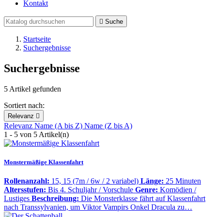
Kontakt

Suche
Startseite
Suchergebnisse
Suchergebnisse
5 Artikel gefunden
Sortiert nach:
Relevanz

Relevanz
Name (A bis Z)
Name (Z bis A)
1 - 5 von 5 Artikel(n)
Monstermäßige Klassenfahrt
Rollenanzahl:
15, 15 (7m / 6w / 2 variabel)
Länge:
25 Minuten
Altersstufen:
Bis 4. Schuljahr / Vorschule
Genre:
Komödien /
Lustiges
Beschreibung:
Die Monsterklasse fährt auf Klassenfahrt
nach Transsylvanien, um Viktor Vampirs Onkel Dracula zu…