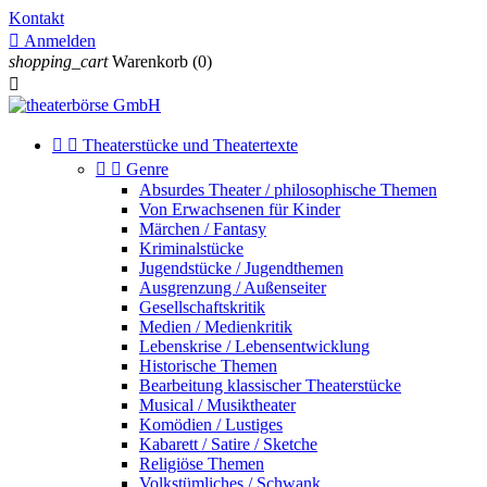
Kontakt

Anmelden
shopping_cart
Warenkorb
(0)



Theaterstücke und Theatertexte


Genre
Absurdes Theater / philosophische Themen
Von Erwachsenen für Kinder
Märchen / Fantasy
Kriminalstücke
Jugendstücke / Jugendthemen
Ausgrenzung / Außenseiter
Gesellschaftskritik
Medien / Medienkritik
Lebenskrise / Lebensentwicklung
Historische Themen
Bearbeitung klassischer Theaterstücke
Musical / Musiktheater
Komödien / Lustiges
Kabarett / Satire / Sketche
Religiöse Themen
Volkstümliches / Schwank