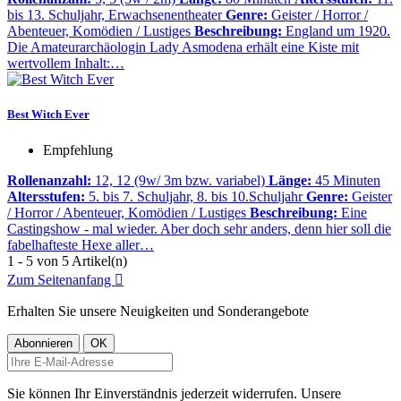
bis 13. Schuljahr, Erwachsenentheater
Genre:
Geister / Horror /
Abenteuer, Komödien / Lustiges
Beschreibung:
England um 1920.
Die Amateurarchäologin Lady Asmodena erhält eine Kiste mit
wertvollem Inhalt:…
Best Witch Ever
Empfehlung
Rollenanzahl:
12, 12 (9w/ 3m bzw. variabel)
Länge:
45 Minuten
Altersstufen:
5. bis 7. Schuljahr, 8. bis 10.Schuljahr
Genre:
Geister
/ Horror / Abenteuer, Komödien / Lustiges
Beschreibung:
Eine
Castingshow - mal wieder. Aber doch sehr anders, denn hier soll die
fabelhafteste Hexe aller…
1 - 5 von 5 Artikel(n)
Zum Seitenanfang

Erhalten Sie unsere Neuigkeiten und Sonderangebote
Sie können Ihr Einverständnis jederzeit widerrufen. Unsere