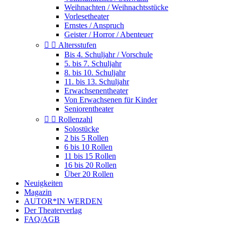
Weihnachten / Weihnachtsstücke
Vorlesetheater
Ernstes / Anspruch
Geister / Horror / Abenteuer


Altersstufen
Bis 4. Schuljahr / Vorschule
5. bis 7. Schuljahr
8. bis 10. Schuljahr
11. bis 13. Schuljahr
Erwachsenentheater
Von Erwachsenen für Kinder
Seniorentheater


Rollenzahl
Solostücke
2 bis 5 Rollen
6 bis 10 Rollen
11 bis 15 Rollen
16 bis 20 Rollen
Über 20 Rollen
Neuigkeiten
Magazin
AUTOR*IN WERDEN
Der Theaterverlag
FAQ/AGB