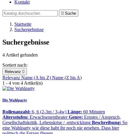
Kontakt

Suche
Startseite
Suchergebnisse
Suchergebnisse
4 Artikel gefunden
Sortiert nach:
Relevanz

Relevanz
Name (A bis Z)
Name (Z bis A)
1 - 4 von 4 Artikel(n)
Die Wahlparty
Rollenanzahl:
6, 6 (2-3m / 3-4w)
Länge:
60 Minuten
Altersstufen:
Erwachsenentheater
Genre:
Ernstes / Anspruch,
Gesellschaftskritik, Lebenskrise / -entwicklung
Beschreibung:
So
eine Wahlparty wie diese habt ihr noch nie gesehen. Dass hier
politisch die Fetzen fliegen,…