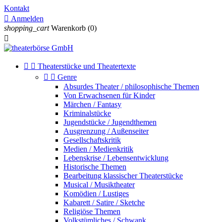
Kontakt

Anmelden
shopping_cart
Warenkorb
(0)



Theaterstücke und Theatertexte


Genre
Absurdes Theater / philosophische Themen
Von Erwachsenen für Kinder
Märchen / Fantasy
Kriminalstücke
Jugendstücke / Jugendthemen
Ausgrenzung / Außenseiter
Gesellschaftskritik
Medien / Medienkritik
Lebenskrise / Lebensentwicklung
Historische Themen
Bearbeitung klassischer Theaterstücke
Musical / Musiktheater
Komödien / Lustiges
Kabarett / Satire / Sketche
Religiöse Themen
Volkstümliches / Schwank