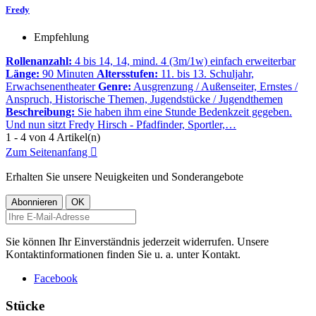
Fredy
Empfehlung
Rollenanzahl:
4 bis 14, 14, mind. 4 (3m/1w) einfach erweiterbar
Länge:
90 Minuten
Altersstufen:
11. bis 13. Schuljahr,
Erwachsenentheater
Genre:
Ausgrenzung / Außenseiter, Ernstes /
Anspruch, Historische Themen, Jugendstücke / Jugendthemen
Beschreibung:
Sie haben ihm eine Stunde Bedenkzeit gegeben.
Und nun sitzt Fredy Hirsch - Pfadfinder, Sportler,…
1 - 4 von 4 Artikel(n)
Zum Seitenanfang

Erhalten Sie unsere Neuigkeiten und Sonderangebote
Sie können Ihr Einverständnis jederzeit widerrufen. Unsere
Kontaktinformationen finden Sie u. a. unter Kontakt.
Facebook
Stücke