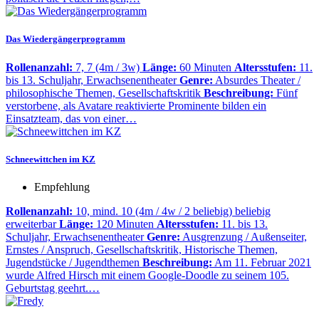
Das Wiedergängerprogramm
Rollenanzahl:
7, 7 (4m / 3w)
Länge:
60 Minuten
Altersstufen:
11.
bis 13. Schuljahr, Erwachsenentheater
Genre:
Absurdes Theater /
philosophische Themen, Gesellschaftskritik
Beschreibung:
Fünf
verstorbene, als Avatare reaktivierte Prominente bilden ein
Einsatzteam, das von einer…
Schneewittchen im KZ
Empfehlung
Rollenanzahl:
10, mind. 10 (4m / 4w / 2 beliebig) beliebig
erweiterbar
Länge:
120 Minuten
Altersstufen:
11. bis 13.
Schuljahr, Erwachsenentheater
Genre:
Ausgrenzung / Außenseiter,
Ernstes / Anspruch, Gesellschaftskritik, Historische Themen,
Jugendstücke / Jugendthemen
Beschreibung:
Am 11. Februar 2021
wurde Alfred Hirsch mit einem Google-Doodle zu seinem 105.
Geburtstag geehrt.…