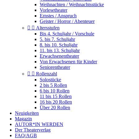
Weihnachten / Weihnachtsstücke
Vorlesetheater
Ernstes / Anspruch
Geister / Horror / Abenteuer


Altersstufen
Bis 4. Schuljahr / Vorschule
5. bis 7. Schuljahr
8. bis 10. Schuljahr
11. bis 13. Schuljahr
Erwachsenentheater
Von Erwachsenen für Kinder
Seniorentheater


Rollenzahl
Solostücke
2 bis 5 Rollen
6 bis 10 Rollen
11 bis 15 Rollen
16 bis 20 Rollen
Über 20 Rollen
Neuigkeiten
Magazin
AUTOR*IN WERDEN
Der Theaterverlag
FAQ/AGB