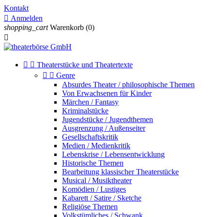
Kontakt

Anmelden
shopping_cart
Warenkorb
(0)



Theaterstücke und Theatertexte


Genre
Absurdes Theater / philosophische Themen
Von Erwachsenen für Kinder
Märchen / Fantasy
Kriminalstücke
Jugendstücke / Jugendthemen
Ausgrenzung / Außenseiter
Gesellschaftskritik
Medien / Medienkritik
Lebenskrise / Lebensentwicklung
Historische Themen
Bearbeitung klassischer Theaterstücke
Musical / Musiktheater
Komödien / Lustiges
Kabarett / Satire / Sketche
Religiöse Themen
Volkstümliches / Schwank