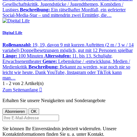
Gesellschaftskritik, Jugendstücke / Jugendthemen, Komödien /
Lustiges
Beschreibung:
Ein rätselhafter Mordfall, ein gefeierter
Social-Media-Star – und mittendrin zwei Ermittler, die…
Digital Life
Rollenanzahl:
19, 19, davon 9 mit kurzen Auftritten (2 m / 3 w / 14
variabel) Doppelbesetzungen möglich, gut mit 12 Personen spielbar
Länge:
100 Minuten
Altersstufen:
11. bis 13. Schuljahr,
Erwachsenentheater
Genre:
Lebenskrise / -entwicklung, Medien /
Medienkritik
Beschreibung:
Bekannt zu werden, war noch nie so
leicht wie heute. Dank YouTube, Instagram oder TikTok kann
man…
1 - 2 von 2 Artikel(n)
Zum Seitenanfang

Erhalten Sie unsere Neuigkeiten und Sonderangebote
Sie können Ihr Einverständnis jederzeit widerrufen. Unsere
Kontaktinformationen finden Sie u. a. unter Kontakt.