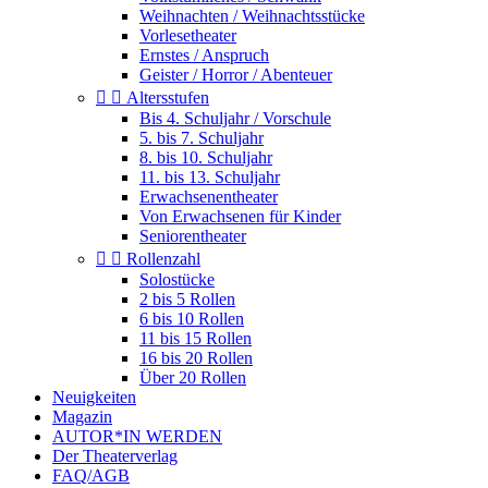
Weihnachten / Weihnachtsstücke
Vorlesetheater
Ernstes / Anspruch
Geister / Horror / Abenteuer


Altersstufen
Bis 4. Schuljahr / Vorschule
5. bis 7. Schuljahr
8. bis 10. Schuljahr
11. bis 13. Schuljahr
Erwachsenentheater
Von Erwachsenen für Kinder
Seniorentheater


Rollenzahl
Solostücke
2 bis 5 Rollen
6 bis 10 Rollen
11 bis 15 Rollen
16 bis 20 Rollen
Über 20 Rollen
Neuigkeiten
Magazin
AUTOR*IN WERDEN
Der Theaterverlag
FAQ/AGB