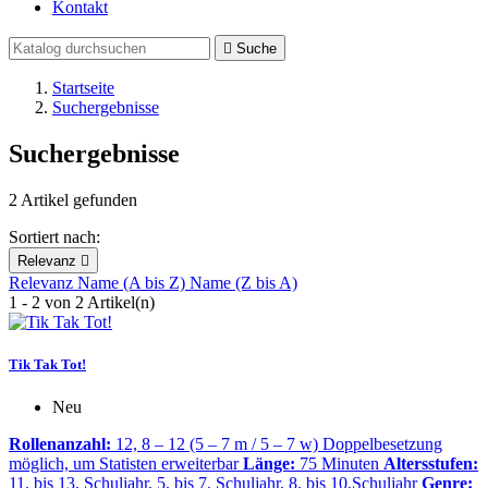
Kontakt

Suche
Startseite
Suchergebnisse
Suchergebnisse
2 Artikel gefunden
Sortiert nach:
Relevanz

Relevanz
Name (A bis Z)
Name (Z bis A)
1 - 2 von 2 Artikel(n)
Tik Tak Tot!
Neu
Rollenanzahl:
12, 8 – 12 (5 – 7 m / 5 – 7 w) Doppelbesetzung
möglich, um Statisten erweiterbar
Länge:
75 Minuten
Altersstufen:
11. bis 13. Schuljahr, 5. bis 7. Schuljahr, 8. bis 10.Schuljahr
Genre: