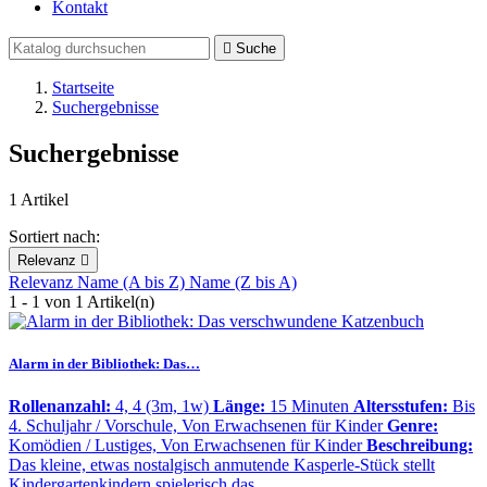
Kontakt

Suche
Startseite
Suchergebnisse
Suchergebnisse
1 Artikel
Sortiert nach:
Relevanz

Relevanz
Name (A bis Z)
Name (Z bis A)
1 - 1 von 1 Artikel(n)
Alarm in der Bibliothek: Das…
Rollenanzahl:
4, 4 (3m, 1w)
Länge:
15 Minuten
Altersstufen:
Bis
4. Schuljahr / Vorschule, Von Erwachsenen für Kinder
Genre:
Komödien / Lustiges, Von Erwachsenen für Kinder
Beschreibung:
Das kleine, etwas nostalgisch anmutende Kasperle-Stück stellt
Kindergartenkindern spielerisch das…