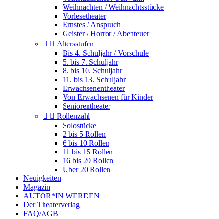
Weihnachten / Weihnachtsstücke
Vorlesetheater
Ernstes / Anspruch
Geister / Horror / Abenteuer


Altersstufen
Bis 4. Schuljahr / Vorschule
5. bis 7. Schuljahr
8. bis 10. Schuljahr
11. bis 13. Schuljahr
Erwachsenentheater
Von Erwachsenen für Kinder
Seniorentheater


Rollenzahl
Solostücke
2 bis 5 Rollen
6 bis 10 Rollen
11 bis 15 Rollen
16 bis 20 Rollen
Über 20 Rollen
Neuigkeiten
Magazin
AUTOR*IN WERDEN
Der Theaterverlag
FAQ/AGB