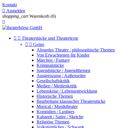
Kontakt

Anmelden
shopping_cart
Warenkorb
(0)



Theaterstücke und Theatertexte


Genre
Absurdes Theater / philosophische Themen
Von Erwachsenen für Kinder
Märchen / Fantasy
Kriminalstücke
Jugendstücke / Jugendthemen
Ausgrenzung / Außenseiter
Gesellschaftskritik
Medien / Medienkritik
Lebenskrise / Lebensentwicklung
Historische Themen
Bearbeitung klassischer Theaterstücke
Musical / Musiktheater
Komödien / Lustiges
Kabarett / Satire / Sketche
Religiöse Themen
Volkstümliches / Schwank