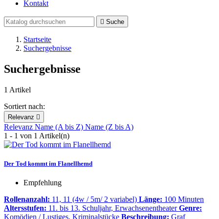
Kontakt

Suche
Startseite
Suchergebnisse
Suchergebnisse
1 Artikel
Sortiert nach:
Relevanz

Relevanz
Name (A bis Z)
Name (Z bis A)
1 - 1 von 1 Artikel(n)
Der Tod kommt im Flanellhemd
Empfehlung
Rollenanzahl:
11, 11 (4w / 5m/ 2 variabel)
Länge:
100 Minuten
Altersstufen:
11. bis 13. Schuljahr, Erwachsenentheater
Genre:
Komödien / Lustiges, Kriminalstücke
Beschreibung:
Graf