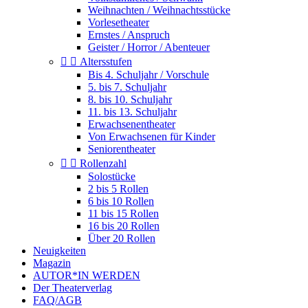
Weihnachten / Weihnachtsstücke
Vorlesetheater
Ernstes / Anspruch
Geister / Horror / Abenteuer


Altersstufen
Bis 4. Schuljahr / Vorschule
5. bis 7. Schuljahr
8. bis 10. Schuljahr
11. bis 13. Schuljahr
Erwachsenentheater
Von Erwachsenen für Kinder
Seniorentheater


Rollenzahl
Solostücke
2 bis 5 Rollen
6 bis 10 Rollen
11 bis 15 Rollen
16 bis 20 Rollen
Über 20 Rollen
Neuigkeiten
Magazin
AUTOR*IN WERDEN
Der Theaterverlag
FAQ/AGB