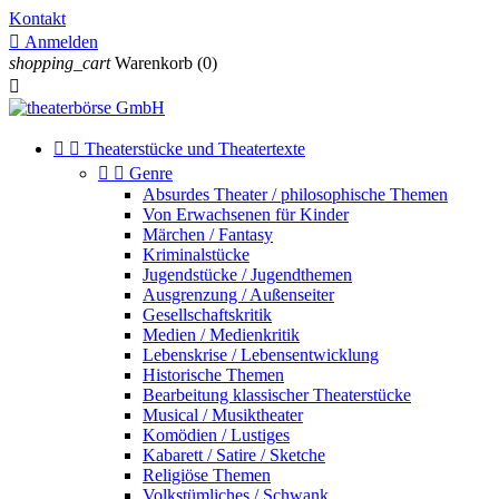
Kontakt

Anmelden
shopping_cart
Warenkorb
(0)



Theaterstücke und Theatertexte


Genre
Absurdes Theater / philosophische Themen
Von Erwachsenen für Kinder
Märchen / Fantasy
Kriminalstücke
Jugendstücke / Jugendthemen
Ausgrenzung / Außenseiter
Gesellschaftskritik
Medien / Medienkritik
Lebenskrise / Lebensentwicklung
Historische Themen
Bearbeitung klassischer Theaterstücke
Musical / Musiktheater
Komödien / Lustiges
Kabarett / Satire / Sketche
Religiöse Themen
Volkstümliches / Schwank