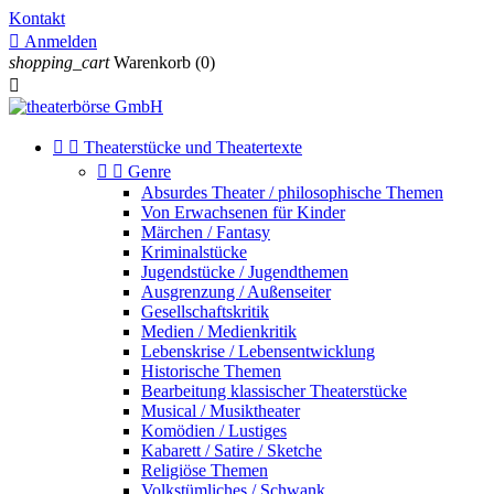
Kontakt

Anmelden
shopping_cart
Warenkorb
(0)



Theaterstücke und Theatertexte


Genre
Absurdes Theater / philosophische Themen
Von Erwachsenen für Kinder
Märchen / Fantasy
Kriminalstücke
Jugendstücke / Jugendthemen
Ausgrenzung / Außenseiter
Gesellschaftskritik
Medien / Medienkritik
Lebenskrise / Lebensentwicklung
Historische Themen
Bearbeitung klassischer Theaterstücke
Musical / Musiktheater
Komödien / Lustiges
Kabarett / Satire / Sketche
Religiöse Themen
Volkstümliches / Schwank