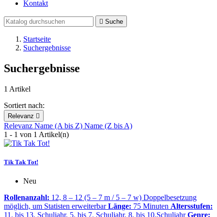
Kontakt

Suche
Startseite
Suchergebnisse
Suchergebnisse
1 Artikel
Sortiert nach:
Relevanz

Relevanz
Name (A bis Z)
Name (Z bis A)
1 - 1 von 1 Artikel(n)
Tik Tak Tot!
Neu
Rollenanzahl:
12, 8 – 12 (5 – 7 m / 5 – 7 w) Doppelbesetzung
möglich, um Statisten erweiterbar
Länge:
75 Minuten
Altersstufen:
11. bis 13. Schuljahr, 5. bis 7. Schuljahr, 8. bis 10.Schuljahr
Genre: