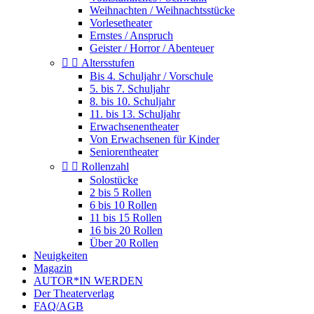
Weihnachten / Weihnachtsstücke
Vorlesetheater
Ernstes / Anspruch
Geister / Horror / Abenteuer


Altersstufen
Bis 4. Schuljahr / Vorschule
5. bis 7. Schuljahr
8. bis 10. Schuljahr
11. bis 13. Schuljahr
Erwachsenentheater
Von Erwachsenen für Kinder
Seniorentheater


Rollenzahl
Solostücke
2 bis 5 Rollen
6 bis 10 Rollen
11 bis 15 Rollen
16 bis 20 Rollen
Über 20 Rollen
Neuigkeiten
Magazin
AUTOR*IN WERDEN
Der Theaterverlag
FAQ/AGB