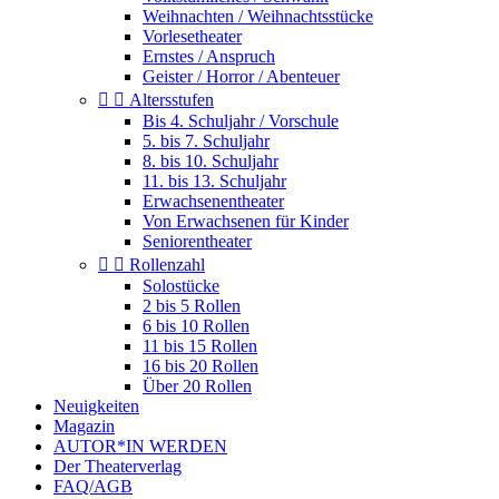
Weihnachten / Weihnachtsstücke
Vorlesetheater
Ernstes / Anspruch
Geister / Horror / Abenteuer


Altersstufen
Bis 4. Schuljahr / Vorschule
5. bis 7. Schuljahr
8. bis 10. Schuljahr
11. bis 13. Schuljahr
Erwachsenentheater
Von Erwachsenen für Kinder
Seniorentheater


Rollenzahl
Solostücke
2 bis 5 Rollen
6 bis 10 Rollen
11 bis 15 Rollen
16 bis 20 Rollen
Über 20 Rollen
Neuigkeiten
Magazin
AUTOR*IN WERDEN
Der Theaterverlag
FAQ/AGB