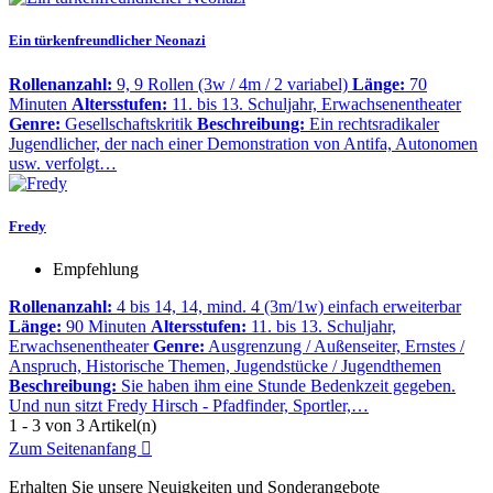
Ein türkenfreundlicher Neonazi
Rollenanzahl:
9, 9 Rollen (3w / 4m / 2 variabel)
Länge:
70
Minuten
Altersstufen:
11. bis 13. Schuljahr, Erwachsenentheater
Genre:
Gesellschaftskritik
Beschreibung:
Ein rechtsradikaler
Jugendlicher, der nach einer Demonstration von Antifa, Autonomen
usw. verfolgt…
Fredy
Empfehlung
Rollenanzahl:
4 bis 14, 14, mind. 4 (3m/1w) einfach erweiterbar
Länge:
90 Minuten
Altersstufen:
11. bis 13. Schuljahr,
Erwachsenentheater
Genre:
Ausgrenzung / Außenseiter, Ernstes /
Anspruch, Historische Themen, Jugendstücke / Jugendthemen
Beschreibung:
Sie haben ihm eine Stunde Bedenkzeit gegeben.
Und nun sitzt Fredy Hirsch - Pfadfinder, Sportler,…
1 - 3 von 3 Artikel(n)
Zum Seitenanfang

Erhalten Sie unsere Neuigkeiten und Sonderangebote