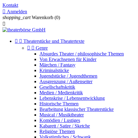
Kontakt

Anmelden
shopping_cart
Warenkorb
(0)



Theaterstücke und Theatertexte


Genre
Absurdes Theater / philosophische Themen
Von Erwachsenen für Kinder
Märchen / Fantasy
Kriminalstücke
Jugendstücke / Jugendthemen
Ausgrenzung / Außenseiter
Gesellschaftskritik
Medien / Medienkritik
Lebenskrise / Lebensentwicklung
Historische Themen
Bearbeitung klassischer Theaterstücke
Musical / Musiktheater
Komödien / Lustiges
Kabarett / Satire / Sketche
Religiöse Themen
Volkstümliches / Schwank