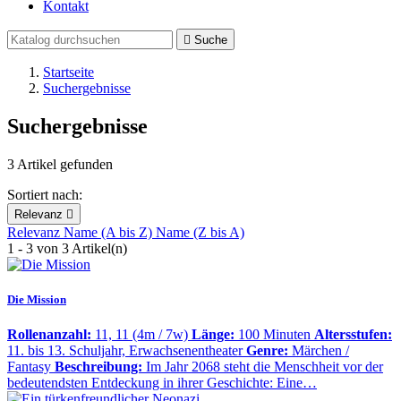
Kontakt

Suche
Startseite
Suchergebnisse
Suchergebnisse
3 Artikel gefunden
Sortiert nach:
Relevanz

Relevanz
Name (A bis Z)
Name (Z bis A)
1 - 3 von 3 Artikel(n)
Die Mission
Rollenanzahl:
11, 11 (4m / 7w)
Länge:
100 Minuten
Altersstufen:
11. bis 13. Schuljahr, Erwachsenentheater
Genre:
Märchen /
Fantasy
Beschreibung:
Im Jahr 2068 steht die Menschheit vor der
bedeutendsten Entdeckung in ihrer Geschichte: Eine…