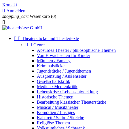
Kontakt

Anmelden
shopping_cart
Warenkorb
(0)



Theaterstücke und Theatertexte


Genre
Absurdes Theater / philosophische Themen
Von Erwachsenen für Kinder
Märchen / Fantasy
Kriminalstücke
Jugendstücke / Jugendthemen
Ausgrenzung / Außenseiter
Gesellschaftskritik
Medien / Medienkritik
Lebenskrise / Lebensentwicklung
Historische Themen
Bearbeitung klassischer Theaterstücke
Musical / Musiktheater
Komödien / Lustiges
Kabarett / Satire / Sketche
Religiöse Themen
Volkstümliches / Schwank