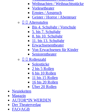
Weihnachten / Weihnachtsstücke
Vorlesetheater
Ernstes / Anspruch
Geister / Horror / Abenteuer


Altersstufen
Bis 4. Schuljahr / Vorschule
5. bis 7. Schuljahr
8. bis 10. Schuljahr
11. bis 13. Schuljahr
Erwachsenentheater
Von Erwachsenen für Kinder
Seniorentheater


Rollenzahl
Solostücke
2 bis 5 Rollen
6 bis 10 Rollen
11 bis 15 Rollen
16 bis 20 Rollen
Über 20 Rollen
Neuigkeiten
Magazin
AUTOR*IN WERDEN
Der Theaterverlag
FAQ/AGB