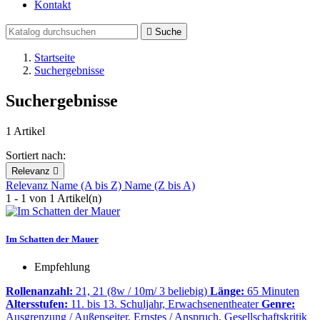
Kontakt

Suche
Startseite
Suchergebnisse
Suchergebnisse
1 Artikel
Sortiert nach:
Relevanz

Relevanz
Name (A bis Z)
Name (Z bis A)
1 - 1 von 1 Artikel(n)
Im Schatten der Mauer
Empfehlung
Rollenanzahl:
21, 21 (8w / 10m/ 3 beliebig)
Länge:
65 Minuten
Altersstufen:
11. bis 13. Schuljahr, Erwachsenentheater
Genre:
Ausgrenzung / Außenseiter, Ernstes / Anspruch, Gesellschaftskritik