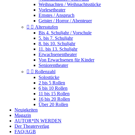
Weihnachten / Weihnachtsstücke
Vorlesetheater
Ernstes / Anspruch
Geister / Horror / Abenteuer


Altersstufen
Bis 4. Schuljahr / Vorschule
5. bis 7. Schuljahr
8. bis 10. Schuljahr
11. bis 13. Schuljahr
Erwachsenentheater
Von Erwachsenen für Kinder
Seniorentheater


Rollenzahl
Solostücke
2 bis 5 Rollen
6 bis 10 Rollen
11 bis 15 Rollen
16 bis 20 Rollen
Über 20 Rollen
Neuigkeiten
Magazin
AUTOR*IN WERDEN
Der Theaterverlag
FAQ/AGB