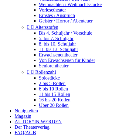
Weihnachten / Weihnachtsstücke
Vorlesetheater
Ernstes / Anspruch
Geister / Horror / Abenteuer


Altersstufen
Bis 4. Schuljahr / Vorschule
5. bis 7. Schuljahr
8. bis 10. Schuljahr
11. bis 13. Schuljahr
Erwachsenentheater
Von Erwachsenen für Kinder
Seniorentheater


Rollenzahl
Solostücke
2 bis 5 Rollen
6 bis 10 Rollen
11 bis 15 Rollen
16 bis 20 Rollen
Über 20 Rollen
Neuigkeiten
Magazin
AUTOR*IN WERDEN
Der Theaterverlag
FAQ/AGB