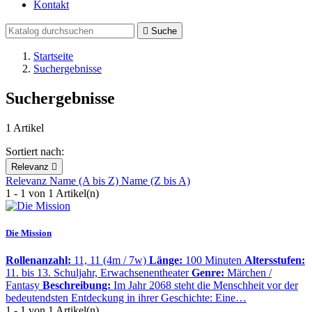
Kontakt

Suche
Startseite
Suchergebnisse
Suchergebnisse
1 Artikel
Sortiert nach:
Relevanz

Relevanz
Name (A bis Z)
Name (Z bis A)
1 - 1 von 1 Artikel(n)
Die Mission
Rollenanzahl:
11, 11 (4m / 7w)
Länge:
100 Minuten
Altersstufen:
11. bis 13. Schuljahr, Erwachsenentheater
Genre:
Märchen /
Fantasy
Beschreibung:
Im Jahr 2068 steht die Menschheit vor der
bedeutendsten Entdeckung in ihrer Geschichte: Eine…
1 - 1 von 1 Artikel(n)