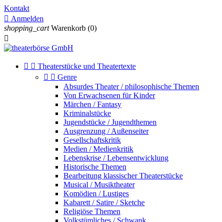
Kontakt

Anmelden
shopping_cart
Warenkorb
(0)



Theaterstücke und Theatertexte


Genre
Absurdes Theater / philosophische Themen
Von Erwachsenen für Kinder
Märchen / Fantasy
Kriminalstücke
Jugendstücke / Jugendthemen
Ausgrenzung / Außenseiter
Gesellschaftskritik
Medien / Medienkritik
Lebenskrise / Lebensentwicklung
Historische Themen
Bearbeitung klassischer Theaterstücke
Musical / Musiktheater
Komödien / Lustiges
Kabarett / Satire / Sketche
Religiöse Themen
Volkstümliches / Schwank