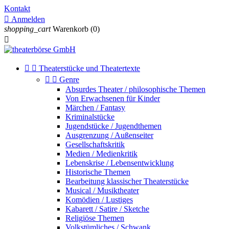
Kontakt

Anmelden
shopping_cart
Warenkorb
(0)



Theaterstücke und Theatertexte


Genre
Absurdes Theater / philosophische Themen
Von Erwachsenen für Kinder
Märchen / Fantasy
Kriminalstücke
Jugendstücke / Jugendthemen
Ausgrenzung / Außenseiter
Gesellschaftskritik
Medien / Medienkritik
Lebenskrise / Lebensentwicklung
Historische Themen
Bearbeitung klassischer Theaterstücke
Musical / Musiktheater
Komödien / Lustiges
Kabarett / Satire / Sketche
Religiöse Themen
Volkstümliches / Schwank