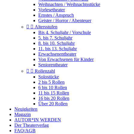
Weihnachten / Weihnachtsstücke
Vorlesetheater
Ernstes / Anspruch
Geister / Horror / Abenteuer


Altersstufen
Bis 4. Schuljahr / Vorschule
5. bis 7. Schuljahr
8. bis 10. Schuljahr
11. bis 13. Schuljahr
Erwachsenentheater
Von Erwachsenen für Kinder
Seniorentheater


Rollenzahl
Solostücke
2 bis 5 Rollen
6 bis 10 Rollen
11 bis 15 Rollen
16 bis 20 Rollen
Über 20 Rollen
Neuigkeiten
Magazin
AUTOR*IN WERDEN
Der Theaterverlag
FAQ/AGB