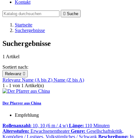
Kontakt

Suche
Startseite
Suchergebnisse
Suchergebnisse
1 Artikel
Sortiert nach:
Relevanz

Relevanz
Name (A bis Z)
Name (Z bis A)
1 - 1 von 1 Artikel(n)
Der Pfarrer aus China
Empfehlung
Rollenanzahl:
10, 10 (6 m / 4 w)
Länge:
110 Minuten
Altersstufen:
Erwachsenentheater
Genre:
Gesellschaftskritik,
Komödien / Lustiges, Volkstümliches / Schwank
Beschreibung:
In