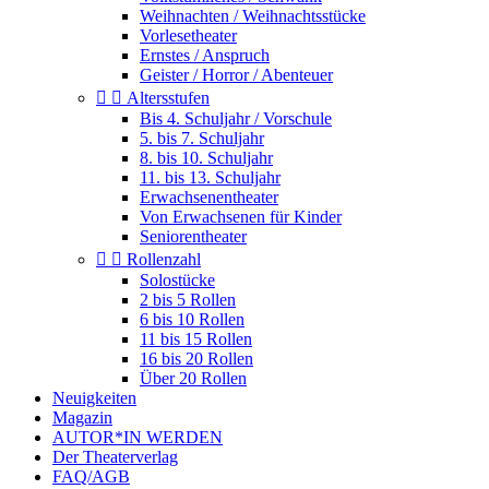
Weihnachten / Weihnachtsstücke
Vorlesetheater
Ernstes / Anspruch
Geister / Horror / Abenteuer


Altersstufen
Bis 4. Schuljahr / Vorschule
5. bis 7. Schuljahr
8. bis 10. Schuljahr
11. bis 13. Schuljahr
Erwachsenentheater
Von Erwachsenen für Kinder
Seniorentheater


Rollenzahl
Solostücke
2 bis 5 Rollen
6 bis 10 Rollen
11 bis 15 Rollen
16 bis 20 Rollen
Über 20 Rollen
Neuigkeiten
Magazin
AUTOR*IN WERDEN
Der Theaterverlag
FAQ/AGB