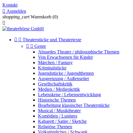
Kontakt

Anmelden
shopping_cart
Warenkorb
(0)



Theaterstücke und Theatertexte


Genre
Absurdes Theater / philosophische Themen
Von Erwachsenen für Kinder
Märchen / Fantasy
Kriminalstücke
Jugendstücke / Jugendthemen
Ausgrenzung / Außenseiter
Gesellschaftskritik
Medien / Medienkritik
Lebenskrise / Lebensentwicklung
Historische Themen
Bearbeitung klassischer Theaterstücke
Musical / Musiktheater
Komödien / Lustiges
Kabarett / Satire / Sketche
Religiöse Themen
Volkstümliches / Schwank