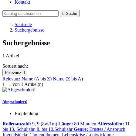
Kontakt

Suche
Startseite
Suchergebnisse
Suchergebnisse
1 Artikel
Sortiert nach:
Relevanz

Relevanz
Name (A bis Z)
Name (Z bis A)
1 - 1 von 1 Artikel(n)
Abgeschmiert!
Empfehlung
Rollenanzahl:
9, 9 (8w/1m)
Länge:
80 Minuten
Altersstufen:
11.
bis 13. Schuljahr, 8. bis 10.Schuljahr
Genre:
Ernstes / Anspruch,
Jugendstücke / Jugendthemen, Lebenskrise / -entwicklung