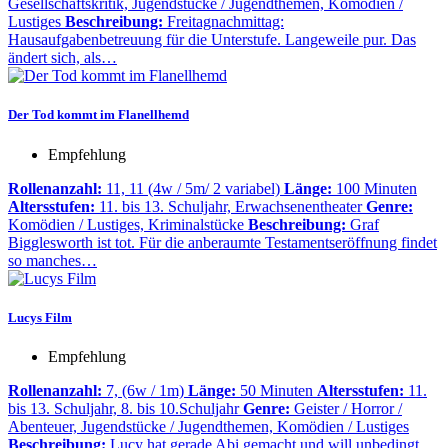
Gesellschaftskritik, Jugendstücke / Jugendthemen, Komödien /
Lustiges
Beschreibung:
Freitagnachmittag:
Hausaufgabenbetreuung für die Unterstufe. Langeweile pur. Das
ändert sich, als…
Der Tod kommt im Flanellhemd
Empfehlung
Rollenanzahl:
11, 11 (4w / 5m/ 2 variabel)
Länge:
100 Minuten
Altersstufen:
11. bis 13. Schuljahr, Erwachsenentheater
Genre:
Komödien / Lustiges, Kriminalstücke
Beschreibung:
Graf
Bigglesworth ist tot. Für die anberaumte Testamentseröffnung findet
so manches…
Lucys Film
Empfehlung
Rollenanzahl:
7, (6w / 1m)
Länge:
50 Minuten
Altersstufen:
11.
bis 13. Schuljahr, 8. bis 10.Schuljahr
Genre:
Geister / Horror /
Abenteuer, Jugendstücke / Jugendthemen, Komödien / Lustiges
Beschreibung:
Lucy hat gerade Abi gemacht und will unbedingt