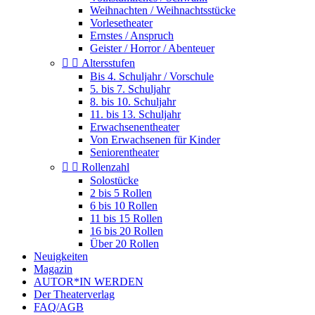
Weihnachten / Weihnachtsstücke
Vorlesetheater
Ernstes / Anspruch
Geister / Horror / Abenteuer


Altersstufen
Bis 4. Schuljahr / Vorschule
5. bis 7. Schuljahr
8. bis 10. Schuljahr
11. bis 13. Schuljahr
Erwachsenentheater
Von Erwachsenen für Kinder
Seniorentheater


Rollenzahl
Solostücke
2 bis 5 Rollen
6 bis 10 Rollen
11 bis 15 Rollen
16 bis 20 Rollen
Über 20 Rollen
Neuigkeiten
Magazin
AUTOR*IN WERDEN
Der Theaterverlag
FAQ/AGB