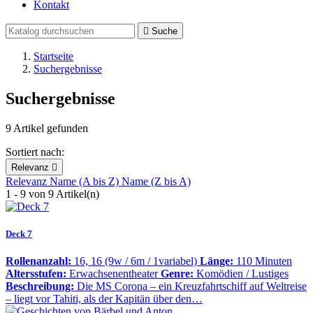
Kontakt

Suche
Startseite
Suchergebnisse
Suchergebnisse
9 Artikel gefunden
Sortiert nach:
Relevanz

Relevanz
Name (A bis Z)
Name (Z bis A)
1 - 9 von 9 Artikel(n)
Deck 7
Rollenanzahl:
16, 16 (9w / 6m / 1variabel)
Länge:
110 Minuten
Altersstufen:
Erwachsenentheater
Genre:
Komödien / Lustiges
Beschreibung:
Die MS Corona – ein Kreuzfahrtschiff auf Weltreise
– liegt vor Tahiti, als der Kapitän über den…