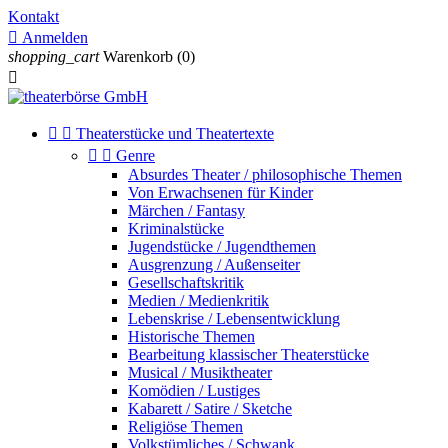
Kontakt

Anmelden
shopping_cart
Warenkorb
(0)



Theaterstücke und Theatertexte


Genre
Absurdes Theater / philosophische Themen
Von Erwachsenen für Kinder
Märchen / Fantasy
Kriminalstücke
Jugendstücke / Jugendthemen
Ausgrenzung / Außenseiter
Gesellschaftskritik
Medien / Medienkritik
Lebenskrise / Lebensentwicklung
Historische Themen
Bearbeitung klassischer Theaterstücke
Musical / Musiktheater
Komödien / Lustiges
Kabarett / Satire / Sketche
Religiöse Themen
Volkstümliches / Schwank