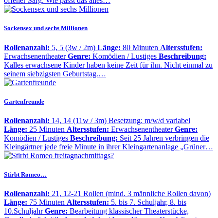
offener Sarg. Wie passt das alles…
Sockensex und sechs Millionen
Rollenanzahl:
5, 5 (3w / 2m)
Länge:
80 Minuten
Altersstufen:
Erwachsenentheater
Genre:
Komödien / Lustiges
Beschreibung:
Kalles erwachsene Kinder haben keine Zeit für ihn. Nicht einmal zu
seinem siebzigsten Geburtstag.…
Gartenfreunde
Rollenanzahl:
14, 14 (11w / 3m) Besetzung: m/w/d variabel
Länge:
25 Minuten
Altersstufen:
Erwachsenentheater
Genre:
Komödien / Lustiges
Beschreibung:
Seit 25 Jahren verbringen die
Kleingärtner jede freie Minute in ihrer Kleingartenanlage „Grüner…
Stirbt Romeo…
Rollenanzahl:
21, 12-21 Rollen (mind. 3 männliche Rollen davon)
Länge:
75 Minuten
Altersstufen:
5. bis 7. Schuljahr, 8. bis
10.Schuljahr
Genre:
Bearbeitung klassischer Theaterstücke,