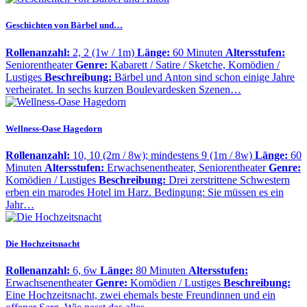
Geschichten von Bärbel und…
Rollenanzahl:
2, 2 (1w / 1m)
Länge:
60 Minuten
Altersstufen:
Seniorentheater
Genre:
Kabarett / Satire / Sketche, Komödien /
Lustiges
Beschreibung:
Bärbel und Anton sind schon einige Jahre
verheiratet. In sechs kurzen Boulevardesken Szenen…
Wellness-Oase Hagedorn
Rollenanzahl:
10, 10 (2m / 8w); mindestens 9 (1m / 8w)
Länge:
60
Minuten
Altersstufen:
Erwachsenentheater, Seniorentheater
Genre:
Komödien / Lustiges
Beschreibung:
Drei zerstrittene Schwestern
erben ein marodes Hotel im Harz. Bedingung: Sie müssen es ein
Jahr…
Die Hochzeitsnacht
Rollenanzahl:
6, 6w
Länge:
80 Minuten
Altersstufen:
Erwachsenentheater
Genre:
Komödien / Lustiges
Beschreibung:
Eine Hochzeitsnacht, zwei ehemals beste Freundinnen und ein