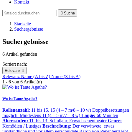
Kontakt

Suche
Startseite
Suchergebnisse
Suchergebnisse
6 Artikel gefunden
Sortiert nach:
Relevanz

Relevanz
Name (A bis Z)
Name (Z bis A)
1 - 6 von 6 Artikel(n)
Wo ist Tante Agathe?
Rollenanzahl:
11 bis 15, 15 (4 – 7 m/8 – 10 w) Doppelbesetzungen
möglich. Mindestens 11 (4 – 5 m/7 – 8 w)
Länge:
60 Minuten
Altersstufen:
11. bis 13. Schuljahr, Erwachsenentheater
Genre:
Komödien / Lustiges
Beschreibung:
Der verwitwete, etwas
umständliche und vor allem verschuldete Baron von Papenberg lebt