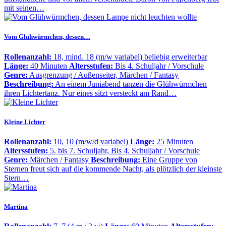
mit seinen…
Vom Glühwürmchen, dessen…
Rollenanzahl:
18, mind. 18 (m/w variabel) beliebig erweiterbar
Länge:
40 Minuten
Altersstufen:
Bis 4. Schuljahr / Vorschule
Genre:
Ausgrenzung / Außenseiter, Märchen / Fantasy
Beschreibung:
An einem Juniabend tanzen die Glühwürmchen
ihren Lichtertanz. Nur eines sitzt versteckt am Rand…
Kleine Lichter
Rollenanzahl:
10, 10 (m/w/d variabel)
Länge:
25 Minuten
Altersstufen:
5. bis 7. Schuljahr, Bis 4. Schuljahr / Vorschule
Genre:
Märchen / Fantasy
Beschreibung:
Eine Gruppe von
Sternen freut sich auf die kommende Nacht, als plötzlich der kleinste
Stern…
Martina