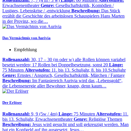
Rollenanzahl:
7, 7 (4 m / 3 w)
Länge:
60 Minuten
Altersstufen:
Erwachsenentheater
Genre:
Gesellschaftskritik, Komödien /
Lustiges, Lebenskrise / -entwicklung
Beschreibung:
Das Stück
erzählt die Geschichte des arbeitslosen Schauspielers Hans Marten
in der Provinz, wo die…
Das Vermächtnis von Aurivia
Empfehlung
Rollenanzahl:
30, 17 – 30 (m oder w) alle Rollen können variabel
besetzt werden; 17 Rollen bei Doppelbesetzung, sonst 20
Länge:
75 Minuten
Altersstufen:
11. bis 13. Schuljahr, 8. bis 10.Schuljahr
Genre:
Ernstes / Anspruch, Gesellschaftskritik, Märchen / Fantasy
Beschreibung:
Im Fantasiereich Aurivia wird das „Lebensgold“,
die Lebensenergie aller Bewohner, knapp, denn kaum…
Der Erlöser
Rollenanzahl:
9, 9 (5w / 4m)
Länge:
75 Minuten
Altersstufen:
11.
bis 13. Schuljahr, Erwachsenentheater
Genre:
Religiöse Themen
Beschreibung:
Jesus wird gesucht und soll gekreuzigt werden. Man
hat ein Kopfgeld auf ihn ausgesetzt. Jesus…