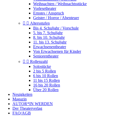
Weihnachten / Weihnachtsstücke
Vorlesetheater
Ernstes / Anspruch
Geister / Horror / Abenteuer


Altersstufen
Bis 4. Schuljahr / Vorschule
5. bis 7. Schuljahr
8. bis 10. Schuljahr
11. bis 13. Schuljahr
Erwachsenentheater
Von Erwachsenen für Kinder
Seniorentheater


Rollenzahl
Solostücke
2 bis 5 Rollen
6 bis 10 Rollen
11 bis 15 Rollen
16 bis 20 Rollen
Über 20 Rollen
Neuigkeiten
Magazin
AUTOR*IN WERDEN
Der Theaterverlag
FAQ/AGB