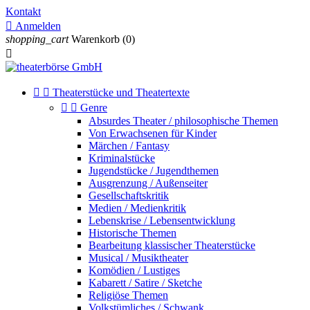
Kontakt

Anmelden
shopping_cart
Warenkorb
(0)



Theaterstücke und Theatertexte


Genre
Absurdes Theater / philosophische Themen
Von Erwachsenen für Kinder
Märchen / Fantasy
Kriminalstücke
Jugendstücke / Jugendthemen
Ausgrenzung / Außenseiter
Gesellschaftskritik
Medien / Medienkritik
Lebenskrise / Lebensentwicklung
Historische Themen
Bearbeitung klassischer Theaterstücke
Musical / Musiktheater
Komödien / Lustiges
Kabarett / Satire / Sketche
Religiöse Themen
Volkstümliches / Schwank