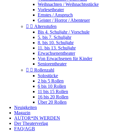
Weihnachten / Weihnachtsstücke
Vorlesetheater
Ernstes / Anspruch
Geister / Horror / Abenteuer


Altersstufen
Bis 4. Schuljahr / Vorschule
5. bis 7. Schuljahr
8. bis 10. Schuljahr
11. bis 13. Schuljahr
Erwachsenentheater
Von Erwachsenen für Kinder
Seniorentheater


Rollenzahl
Solostücke
2 bis 5 Rollen
6 bis 10 Rollen
11 bis 15 Rollen
16 bis 20 Rollen
Über 20 Rollen
Neuigkeiten
Magazin
AUTOR*IN WERDEN
Der Theaterverlag
FAQ/AGB