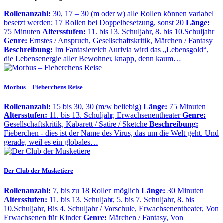
Rollenanzahl:
30, 17 – 30 (m oder w) alle Rollen können variabel
besetzt werden; 17 Rollen bei Doppelbesetzung, sonst 20
Länge:
75 Minuten
Altersstufen:
11. bis 13. Schuljahr, 8. bis 10.Schuljahr
Genre:
Ernstes / Anspruch, Gesellschaftskritik, Märchen / Fantasy
Beschreibung:
Im Fantasiereich Aurivia wird das „Lebensgold“,
die Lebensenergie aller Bewohner, knapp, denn kaum…
Morbus – Fieberchens Reise
Rollenanzahl:
15 bis 30, 30 (m/w beliebig)
Länge:
75 Minuten
Altersstufen:
11. bis 13. Schuljahr, Erwachsenentheater
Genre:
Gesellschaftskritik, Kabarett / Satire / Sketche
Beschreibung:
Fieberchen - dies ist der Name des Virus, das um die Welt geht. Und
gerade, weil es ein globales…
Der Club der Musketiere
Rollenanzahl:
7, bis zu 18 Rollen möglich
Länge:
30 Minuten
Altersstufen:
11. bis 13. Schuljahr, 5. bis 7. Schuljahr, 8. bis
10.Schuljahr, Bis 4. Schuljahr / Vorschule, Erwachsenentheater, Von
Erwachsenen für Kinder
Genre:
Märchen / Fantasy, Von