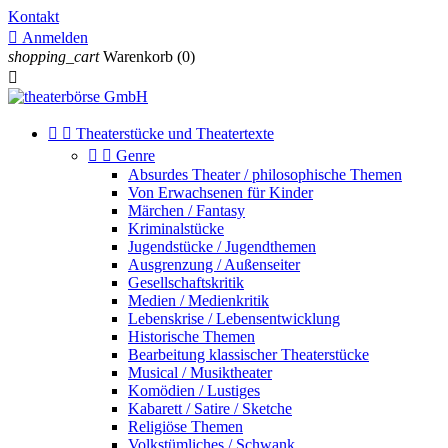
Kontakt

Anmelden
shopping_cart
Warenkorb
(0)



Theaterstücke und Theatertexte


Genre
Absurdes Theater / philosophische Themen
Von Erwachsenen für Kinder
Märchen / Fantasy
Kriminalstücke
Jugendstücke / Jugendthemen
Ausgrenzung / Außenseiter
Gesellschaftskritik
Medien / Medienkritik
Lebenskrise / Lebensentwicklung
Historische Themen
Bearbeitung klassischer Theaterstücke
Musical / Musiktheater
Komödien / Lustiges
Kabarett / Satire / Sketche
Religiöse Themen
Volkstümliches / Schwank