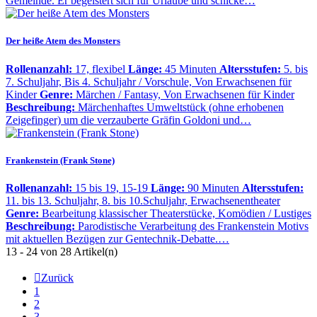
Gemeinde. Er begeistert sich für Urlaube und schicke…
Der heiße Atem des Monsters
Rollenanzahl:
17, flexibel
Länge:
45 Minuten
Altersstufen:
5. bis
7. Schuljahr, Bis 4. Schuljahr / Vorschule, Von Erwachsenen für
Kinder
Genre:
Märchen / Fantasy, Von Erwachsenen für Kinder
Beschreibung:
Märchenhaftes Umweltstück (ohne erhobenen
Zeigefinger) um die verzauberte Gräfin Goldoni und…
Frankenstein (Frank Stone)
Rollenanzahl:
15 bis 19, 15-19
Länge:
90 Minuten
Altersstufen:
11. bis 13. Schuljahr, 8. bis 10.Schuljahr, Erwachsenentheater
Genre:
Bearbeitung klassischer Theaterstücke, Komödien / Lustiges
Beschreibung:
Parodistische Verarbeitung des Frankenstein Motivs
mit aktuellen Bezügen zur Gentechnik-Debatte.…
13 - 24 von 28 Artikel(n)

Zurück
1
2
3