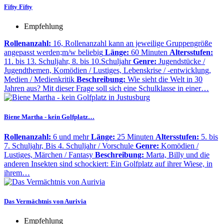
Fifty Fifty
Empfehlung
Rollenanzahl:
16, Rollenanzahl kann an jeweilige Gruppengröße
angepasst werden;m/w beliebig
Länge:
60 Minuten
Altersstufen:
11. bis 13. Schuljahr, 8. bis 10.Schuljahr
Genre:
Jugendstücke /
Jugendthemen, Komödien / Lustiges, Lebenskrise / -entwicklung,
Medien / Medienkritik
Beschreibung:
Wie sieht die Welt in 30
Jahren aus? Mit dieser Frage soll sich eine Schulklasse in einer…
Biene Martha - kein Golfplatz…
Rollenanzahl:
6 und mehr
Länge:
25 Minuten
Altersstufen:
5. bis
7. Schuljahr, Bis 4. Schuljahr / Vorschule
Genre:
Komödien /
Lustiges, Märchen / Fantasy
Beschreibung:
Marta, Billy und die
anderen Insekten sind schockiert: Ein Golfplatz auf ihrer Wiese, in
ihrem…
Das Vermächtnis von Aurivia
Empfehlung