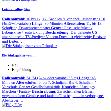
Catch a Falling Star
Rollenanzahl:
10 bis 12, 12 (5w / 6m /1 variabel). Mindestens 10
(4m/5w/1variabel)
Länge:
80 Minuten
Altersstufen:
11. bis 13.
Schuljahr, Erwachsenentheater
Genre:
Gesellschaftskritik,
Lebenskrise / -entwicklung
Beschreibung:
Der gefeierte US-
amerikanische TV-Prediger Vincent Duval ist gleichzeitig Besitzer
und Leiter…
Die Stinkegeister vom…
Neu
Empfehlung
Rollenanzahl:
24, 24 (24 w oder variabel / 5 m)
Länge:
45
Minuten
Altersstufen:
5. bis 7. Schuljahr, Bis 4. Schuljahr /
Vorschule
Genre:
Gesellschaftskritik, Komödien / Lustiges,
Märchen / Fantasy
Beschreibung:
Zwischen alten Blättern,
vergammeltem Gemüse und faulem Obst beginnt ein verborgenes
Abenteuer:…