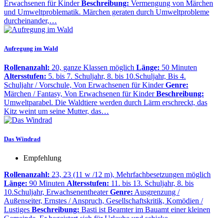
Erwachsenen für Kinder
Beschreibung:
Vermengung von Märchen
und Umweltproblematik. Märchen geraten durch Umweltprobleme
durcheinander,…
Aufregung im Wald
Rollenanzahl:
20, ganze Klassen möglich
Länge:
50 Minuten
Altersstufen:
5. bis 7. Schuljahr, 8. bis 10.Schuljahr, Bis 4.
Schuljahr / Vorschule, Von Erwachsenen für Kinder
Genre:
Märchen / Fantasy, Von Erwachsenen für Kinder
Beschreibung:
Umweltparabel. Die Waldtiere werden durch Lärm erschreckt, das
Kitz weint um seine Mutter, das…
Das Windrad
Empfehlung
Rollenanzahl:
23, 23 (11 w /12 m), Mehrfachbesetzungen möglich
Länge:
90 Minuten
Altersstufen:
11. bis 13. Schuljahr, 8. bis
10.Schuljahr, Erwachsenentheater
Genre:
Ausgrenzung /
Außenseiter, Ernstes / Anspruch, Gesellschaftskritik, Komödien /
Lustiges
Beschreibung:
Basti ist Beamter im Bauamt einer kleinen