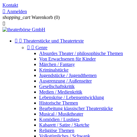
Kontakt

Anmelden
shopping_cart
Warenkorb
(0)



Theaterstücke und Theatertexte


Genre
Absurdes Theater / philosophische Themen
Von Erwachsenen für Kinder
Märchen / Fantasy
Kriminalstücke
Jugendstücke / Jugendthemen
Ausgrenzung / Außenseiter
Gesellschaftskritik
Medien / Medienkritik
Lebenskrise / Lebensentwicklung
Historische Themen
Bearbeitung klassischer Theaterstücke
Musical / Musiktheater
Komödien / Lustiges
Kabarett / Satire / Sketche
Religiöse Themen
Volkstümliches / Schwank