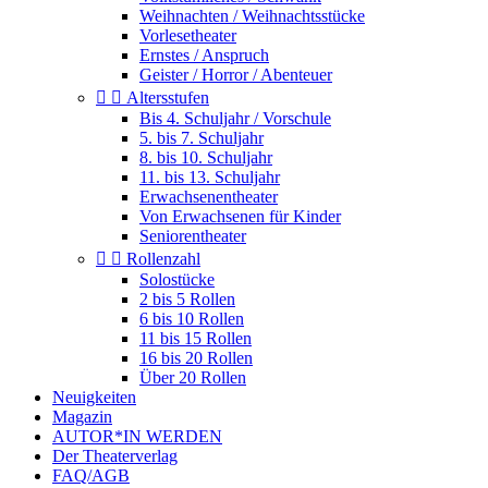
Weihnachten / Weihnachtsstücke
Vorlesetheater
Ernstes / Anspruch
Geister / Horror / Abenteuer


Altersstufen
Bis 4. Schuljahr / Vorschule
5. bis 7. Schuljahr
8. bis 10. Schuljahr
11. bis 13. Schuljahr
Erwachsenentheater
Von Erwachsenen für Kinder
Seniorentheater


Rollenzahl
Solostücke
2 bis 5 Rollen
6 bis 10 Rollen
11 bis 15 Rollen
16 bis 20 Rollen
Über 20 Rollen
Neuigkeiten
Magazin
AUTOR*IN WERDEN
Der Theaterverlag
FAQ/AGB