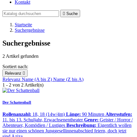
Kontakt

Suche
Startseite
Suchergebnisse
Suchergebnisse
2 Artikel gefunden
Sortiert nach:
Relevanz

Relevanz
Name (A bis Z)
Name (Z bis A)
1 - 2 von 2 Artikel(n)
Der Schattenball
Rollenanzahl:
18, 18 (14w/4m)
Länge:
90 Minuten
Altersstufen:
11. bis 13. Schuljahr, Erwachsenentheater
Genre:
Geister / Horror /
Abenteuer, Komödien / Lustiges
Beschreibung:
Eigentlich wollen
sie nur einen schönen Junggesellinnenabschied feiern, doch jetzt
sind Aziza,…