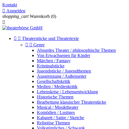
Kontakt

Anmelden
shopping_cart
Warenkorb
(0)



Theaterstücke und Theatertexte


Genre
Absurdes Theater / philosophische Themen
Von Erwachsenen für Kinder
Märchen / Fantasy
Kriminalstücke
Jugendstücke / Jugendthemen
Ausgrenzung / Außenseiter
Gesellschaftskritik
Medien / Medienkritik
Lebenskrise / Lebensentwicklung
Historische Themen
Bearbeitung klassischer Theaterstücke
Musical / Musiktheater
Komödien / Lustiges
Kabarett / Satire / Sketche
Religiöse Themen
Volkstümliches / Schwank