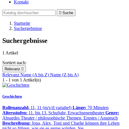
Kontakt

Suche
Startseite
Suchergebnisse
Suchergebnisse
1 Artikel
Sortiert nach:
Relevanz

Relevanz
Name (A bis Z)
Name (Z bis A)
1 - 1 von 1 Artikel(n)
Geschichten
Rollenanzahl:
11, 11 (m/v/d variabel)
Länge:
70 Minuten
Altersstufen:
11. bis 13. Schuljahr, Erwachsenentheater
Genre:
Absurdes Theater / philosophische Themen, Ernstes / Anspruch
Beschreibung:
Jona, Alex, Toni und Charlie können ihre Leben
nicht so führen, wie sie es gerne würden. Sie…