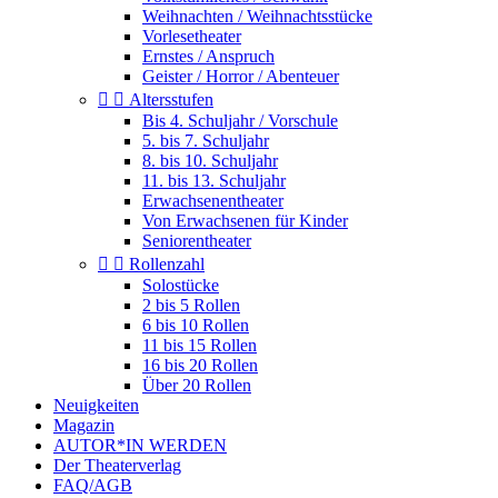
Weihnachten / Weihnachtsstücke
Vorlesetheater
Ernstes / Anspruch
Geister / Horror / Abenteuer


Altersstufen
Bis 4. Schuljahr / Vorschule
5. bis 7. Schuljahr
8. bis 10. Schuljahr
11. bis 13. Schuljahr
Erwachsenentheater
Von Erwachsenen für Kinder
Seniorentheater


Rollenzahl
Solostücke
2 bis 5 Rollen
6 bis 10 Rollen
11 bis 15 Rollen
16 bis 20 Rollen
Über 20 Rollen
Neuigkeiten
Magazin
AUTOR*IN WERDEN
Der Theaterverlag
FAQ/AGB