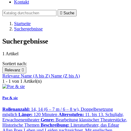
Kontakt

Suche
Startseite
Suchergebnisse
Suchergebnisse
1 Artikel
Sortiert nach:
Relevanz

Relevanz
Name (A bis Z)
Name (Z bis A)
1 - 1 von 1 Artikel(n)
Poe & sie
Rollenanzahl:
14, 14 (6 – 7 m / 6 – 8 w), Doppelbesetzung
möglich
Länge:
120 Minuten
Altersstufen:
11. bis 13. Schuljahr,
Erwachsenentheater
Genre:
Bearbeitung klassischer Theaterstücke,
Historische Themen
Beschreibung:
Literaturtheater, das Edgar
Allan Poes Leben und Leiden nachzeichnet. Mit englischen…