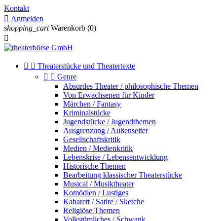
Kontakt

Anmelden
shopping_cart
Warenkorb
(0)



Theaterstücke und Theatertexte


Genre
Absurdes Theater / philosophische Themen
Von Erwachsenen für Kinder
Märchen / Fantasy
Kriminalstücke
Jugendstücke / Jugendthemen
Ausgrenzung / Außenseiter
Gesellschaftskritik
Medien / Medienkritik
Lebenskrise / Lebensentwicklung
Historische Themen
Bearbeitung klassischer Theaterstücke
Musical / Musiktheater
Komödien / Lustiges
Kabarett / Satire / Sketche
Religiöse Themen
Volkstümliches / Schwank