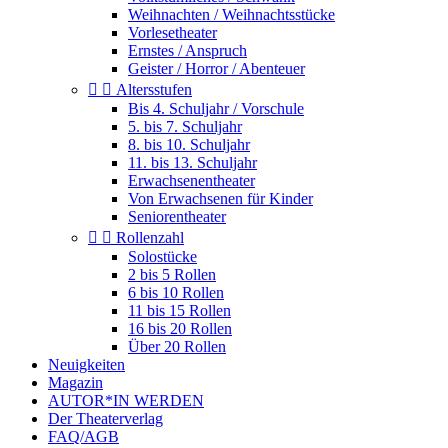
Weihnachten / Weihnachtsstücke
Vorlesetheater
Ernstes / Anspruch
Geister / Horror / Abenteuer


Altersstufen
Bis 4. Schuljahr / Vorschule
5. bis 7. Schuljahr
8. bis 10. Schuljahr
11. bis 13. Schuljahr
Erwachsenentheater
Von Erwachsenen für Kinder
Seniorentheater


Rollenzahl
Solostücke
2 bis 5 Rollen
6 bis 10 Rollen
11 bis 15 Rollen
16 bis 20 Rollen
Über 20 Rollen
Neuigkeiten
Magazin
AUTOR*IN WERDEN
Der Theaterverlag
FAQ/AGB