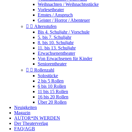
Weihnachten / Weihnachtsstücke
Vorlesetheater
Ernstes / Anspruch
Geister / Horror / Abenteuer


Altersstufen
Bis 4. Schuljahr / Vorschule
5. bis 7. Schuljahr
8. bis 10. Schuljahr
11. bis 13. Schuljahr
Erwachsenentheater
Von Erwachsenen für Kinder
Seniorentheater


Rollenzahl
Solostücke
2 bis 5 Rollen
6 bis 10 Rollen
11 bis 15 Rollen
16 bis 20 Rollen
Über 20 Rollen
Neuigkeiten
Magazin
AUTOR*IN WERDEN
Der Theaterverlag
FAQ/AGB