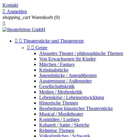
Kontakt

Anmelden
shopping_cart
Warenkorb
(0)



Theaterstücke und Theatertexte


Genre
Absurdes Theater / philosophische Themen
Von Erwachsenen für Kinder
Märchen / Fantasy
Kriminalstücke
Jugendstücke / Jugendthemen
Ausgrenzung / Außenseiter
Gesellschaftskritik
Medien / Medienkritik
Lebenskrise / Lebensentwicklung
Historische Themen
Bearbeitung klassischer Theaterstücke
Musical / Musiktheater
Komödien / Lustiges
Kabarett / Satire / Sketche
Religiöse Themen
Volkstümliches / Schwank