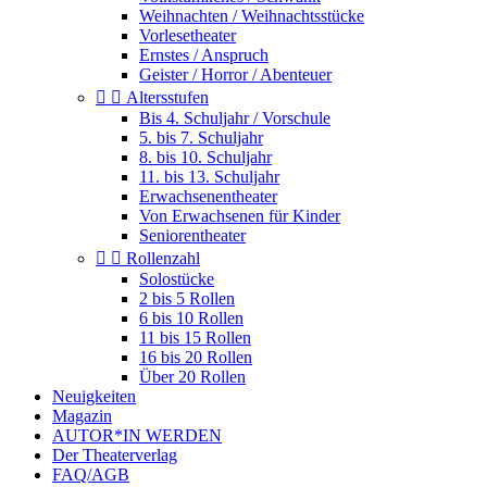
Weihnachten / Weihnachtsstücke
Vorlesetheater
Ernstes / Anspruch
Geister / Horror / Abenteuer


Altersstufen
Bis 4. Schuljahr / Vorschule
5. bis 7. Schuljahr
8. bis 10. Schuljahr
11. bis 13. Schuljahr
Erwachsenentheater
Von Erwachsenen für Kinder
Seniorentheater


Rollenzahl
Solostücke
2 bis 5 Rollen
6 bis 10 Rollen
11 bis 15 Rollen
16 bis 20 Rollen
Über 20 Rollen
Neuigkeiten
Magazin
AUTOR*IN WERDEN
Der Theaterverlag
FAQ/AGB