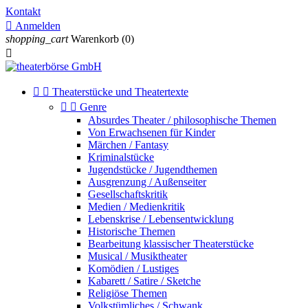
Kontakt

Anmelden
shopping_cart
Warenkorb
(0)



Theaterstücke und Theatertexte


Genre
Absurdes Theater / philosophische Themen
Von Erwachsenen für Kinder
Märchen / Fantasy
Kriminalstücke
Jugendstücke / Jugendthemen
Ausgrenzung / Außenseiter
Gesellschaftskritik
Medien / Medienkritik
Lebenskrise / Lebensentwicklung
Historische Themen
Bearbeitung klassischer Theaterstücke
Musical / Musiktheater
Komödien / Lustiges
Kabarett / Satire / Sketche
Religiöse Themen
Volkstümliches / Schwank