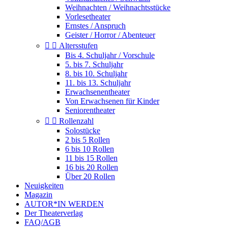
Weihnachten / Weihnachtsstücke
Vorlesetheater
Ernstes / Anspruch
Geister / Horror / Abenteuer


Altersstufen
Bis 4. Schuljahr / Vorschule
5. bis 7. Schuljahr
8. bis 10. Schuljahr
11. bis 13. Schuljahr
Erwachsenentheater
Von Erwachsenen für Kinder
Seniorentheater


Rollenzahl
Solostücke
2 bis 5 Rollen
6 bis 10 Rollen
11 bis 15 Rollen
16 bis 20 Rollen
Über 20 Rollen
Neuigkeiten
Magazin
AUTOR*IN WERDEN
Der Theaterverlag
FAQ/AGB