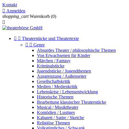
Kontakt

Anmelden
shopping_cart
Warenkorb
(0)



Theaterstücke und Theatertexte


Genre
Absurdes Theater / philosophische Themen
Von Erwachsenen für Kinder
Märchen / Fantasy
Kriminalstücke
Jugendstücke / Jugendthemen
Ausgrenzung / Außenseiter
Gesellschaftskritik
Medien / Medienkritik
Lebenskrise / Lebensentwicklung
Historische Themen
Bearbeitung klassischer Theaterstücke
Musical / Musiktheater
Komödien / Lustiges
Kabarett / Satire / Sketche
Religiöse Themen
Volkstümliches / Schwank