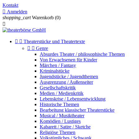
Kontakt

Anmelden
shopping_cart
Warenkorb
(0)



Theaterstücke und Theatertexte


Genre
Absurdes Theater / philosophische Themen
Von Erwachsenen für Kinder
Märchen / Fantasy
Kriminalstücke
Jugendstücke / Jugendthemen
Ausgrenzung / Außenseiter
Gesellschaftskritik
Medien / Medienkritik
Lebenskrise / Lebensentwicklung
Historische Themen
Bearbeitung klassischer Theaterstücke
Musical / Musiktheater
Komödien / Lustiges
Kabarett / Satire / Sketche
Religiöse Themen
Volkstümliches / Schwank