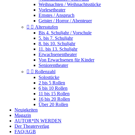
Weihnachten / Weihnachtsstücke
Vorlesetheater
Ernstes / Anspruch
Geister / Horror / Abenteuer


Altersstufen
Bis 4. Schuljahr / Vorschule
5. bis 7. Schuljahr
8. bis 10. Schuljahr
11. bis 13. Schuljahr
Erwachsenentheater
Von Erwachsenen für Kinder
Seniorentheater


Rollenzahl
Solostücke
2 bis 5 Rollen
6 bis 10 Rollen
11 bis 15 Rollen
16 bis 20 Rollen
Über 20 Rollen
Neuigkeiten
Magazin
AUTOR*IN WERDEN
Der Theaterverlag
FAQ/AGB