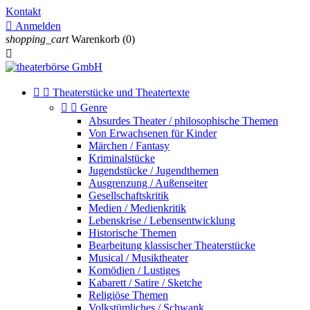
Kontakt

Anmelden
shopping_cart
Warenkorb
(0)



Theaterstücke und Theatertexte


Genre
Absurdes Theater / philosophische Themen
Von Erwachsenen für Kinder
Märchen / Fantasy
Kriminalstücke
Jugendstücke / Jugendthemen
Ausgrenzung / Außenseiter
Gesellschaftskritik
Medien / Medienkritik
Lebenskrise / Lebensentwicklung
Historische Themen
Bearbeitung klassischer Theaterstücke
Musical / Musiktheater
Komödien / Lustiges
Kabarett / Satire / Sketche
Religiöse Themen
Volkstümliches / Schwank