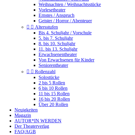
Weihnachten / Weihnachtsstücke
Vorlesetheater
Ernstes / Anspruch
Geister / Horror / Abenteuer


Altersstufen
Bis 4. Schuljahr / Vorschule
5. bis 7. Schuljahr
8. bis 10. Schuljahr
11. bis 13. Schuljahr
Erwachsenentheater
Von Erwachsenen für Kinder
Seniorentheater


Rollenzahl
Solostücke
2 bis 5 Rollen
6 bis 10 Rollen
11 bis 15 Rollen
16 bis 20 Rollen
Über 20 Rollen
Neuigkeiten
Magazin
AUTOR*IN WERDEN
Der Theaterverlag
FAQ/AGB