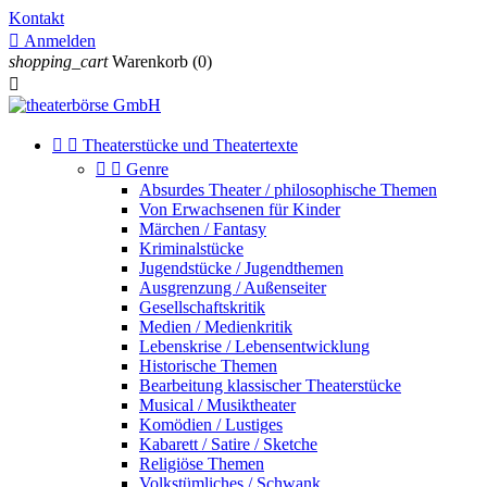
Kontakt

Anmelden
shopping_cart
Warenkorb
(0)



Theaterstücke und Theatertexte


Genre
Absurdes Theater / philosophische Themen
Von Erwachsenen für Kinder
Märchen / Fantasy
Kriminalstücke
Jugendstücke / Jugendthemen
Ausgrenzung / Außenseiter
Gesellschaftskritik
Medien / Medienkritik
Lebenskrise / Lebensentwicklung
Historische Themen
Bearbeitung klassischer Theaterstücke
Musical / Musiktheater
Komödien / Lustiges
Kabarett / Satire / Sketche
Religiöse Themen
Volkstümliches / Schwank