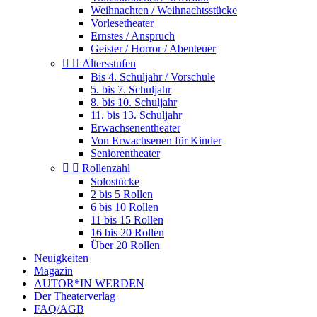
Weihnachten / Weihnachtsstücke
Vorlesetheater
Ernstes / Anspruch
Geister / Horror / Abenteuer


Altersstufen
Bis 4. Schuljahr / Vorschule
5. bis 7. Schuljahr
8. bis 10. Schuljahr
11. bis 13. Schuljahr
Erwachsenentheater
Von Erwachsenen für Kinder
Seniorentheater


Rollenzahl
Solostücke
2 bis 5 Rollen
6 bis 10 Rollen
11 bis 15 Rollen
16 bis 20 Rollen
Über 20 Rollen
Neuigkeiten
Magazin
AUTOR*IN WERDEN
Der Theaterverlag
FAQ/AGB