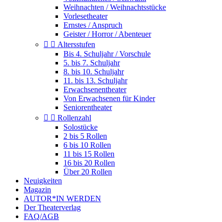
Weihnachten / Weihnachtsstücke
Vorlesetheater
Ernstes / Anspruch
Geister / Horror / Abenteuer


Altersstufen
Bis 4. Schuljahr / Vorschule
5. bis 7. Schuljahr
8. bis 10. Schuljahr
11. bis 13. Schuljahr
Erwachsenentheater
Von Erwachsenen für Kinder
Seniorentheater


Rollenzahl
Solostücke
2 bis 5 Rollen
6 bis 10 Rollen
11 bis 15 Rollen
16 bis 20 Rollen
Über 20 Rollen
Neuigkeiten
Magazin
AUTOR*IN WERDEN
Der Theaterverlag
FAQ/AGB