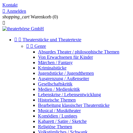
Kontakt

Anmelden
shopping_cart
Warenkorb
(0)



Theaterstücke und Theatertexte


Genre
Absurdes Theater / philosophische Themen
Von Erwachsenen für Kinder
Märchen / Fantasy
Kriminalstücke
Jugendstücke / Jugendthemen
Ausgrenzung / Außenseiter
Gesellschaftskritik
Medien / Medienkritik
Lebenskrise / Lebensentwicklung
Historische Themen
Bearbeitung klassischer Theaterstücke
Musical / Musiktheater
Komödien / Lustiges
Kabarett / Satire / Sketche
Religiöse Themen
Volkstümliches / Schwank