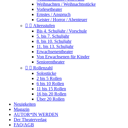
Weihnachten / Weihnachtsstücke
Vorlesetheater
Ernstes / Anspruch
Geister / Horror / Abenteuer


Altersstufen
Bis 4. Schuljahr / Vorschule
5. bis 7. Schuljahr
8. bis 10. Schuljahr
11. bis 13. Schuljahr
Erwachsenentheater
Von Erwachsenen für Kinder
Seniorentheater


Rollenzahl
Solostücke
2 bis 5 Rollen
6 bis 10 Rollen
11 bis 15 Rollen
16 bis 20 Rollen
Über 20 Rollen
Neuigkeiten
Magazin
AUTOR*IN WERDEN
Der Theaterverlag
FAQ/AGB