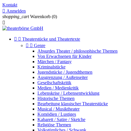
Kontakt

Anmelden
shopping_cart
Warenkorb
(0)



Theaterstücke und Theatertexte


Genre
Absurdes Theater / philosophische Themen
Von Erwachsenen für Kinder
Märchen / Fantasy
Kriminalstücke
Jugendstücke / Jugendthemen
Ausgrenzung / Außenseiter
Gesellschaftskritik
Medien / Medienkritik
Lebenskrise / Lebensentwicklung
Historische Themen
Bearbeitung klassischer Theaterstücke
Musical / Musiktheater
Komödien / Lustiges
Kabarett / Satire / Sketche
Religiöse Themen
Volkstümliches / Schwank