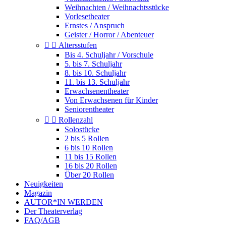
Weihnachten / Weihnachtsstücke
Vorlesetheater
Ernstes / Anspruch
Geister / Horror / Abenteuer


Altersstufen
Bis 4. Schuljahr / Vorschule
5. bis 7. Schuljahr
8. bis 10. Schuljahr
11. bis 13. Schuljahr
Erwachsenentheater
Von Erwachsenen für Kinder
Seniorentheater


Rollenzahl
Solostücke
2 bis 5 Rollen
6 bis 10 Rollen
11 bis 15 Rollen
16 bis 20 Rollen
Über 20 Rollen
Neuigkeiten
Magazin
AUTOR*IN WERDEN
Der Theaterverlag
FAQ/AGB